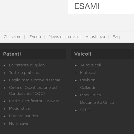
ESAMI
Chi siamo
Eventi
News e circolari
Assistenza
Faq
Patenti
Veicoli
La patente di guida
Autoveicoli
Tutte le pratiche
Motocicli
Foglio rosa e prove d’esame
Revisioni
Carta di Qualificazione del
Collaudi
Conducente (CQC)
Modulistica
Medici Certificatori - Novità
Documento Unico
Modulistica
STED
Patente nautica
Normativa