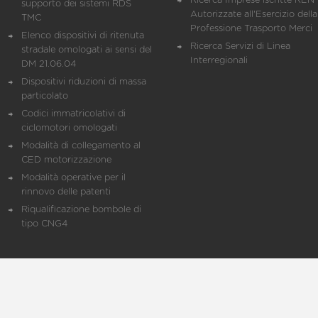
Ricerca Imprese iscritte REN 
supporto dei sistemi RDS
Autorizzate all'Esercizio della
TMC
Professione Trasporto Merci
Elenco dispositivi di ritenuta
Ricerca Servizi di Linea
stradale omologati ai sensi del
Interregionali
DM 21.06.04
Dispositivi riduzioni di massa
particolato
Codici immatricolativi di
ciclomotori omologati
Modalità di collegamento al
CED motorizzazione
Modalità operative per il
rinnovo delle patenti
Riqualificazione bombole di
tipo CNG4