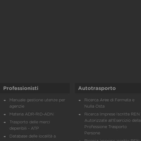
Professionisti
Autotrasporto
Manuale gestione utenze per
Ricerca Aree di Fermata e
agenzie
Nulla Osta
Materia ADR-RID-ADN
Ricerca Imprese Iscritte REN 
Autorizzate all'Esercizio della
Trasporto delle merci
Professione Trasporto
deperibili - ATP
Persone
Database delle località a