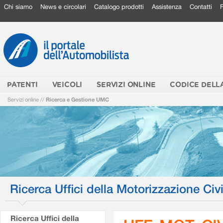
Chi siamo
News e circolari
Catalogo prodotti
Assistenza
Contatti
PATENTI
VEICOLI
SERVIZI ONLINE
CODICE DELL
Servizi online
//
Ricerca e Gestione UMC
Ricerca Uffici della Motorizzazione Civi
Ricerca Uffici della