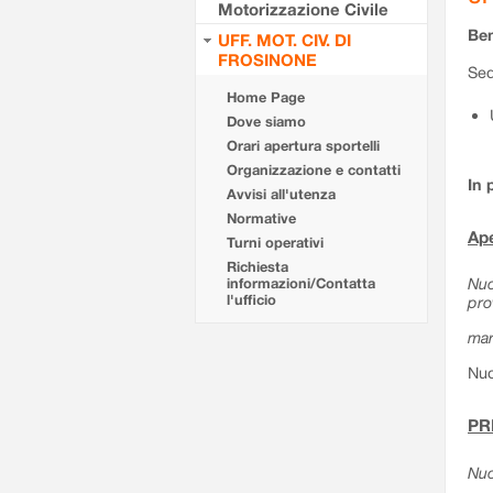
Motorizzazione Civile
Ben
UFF. MOT. CIV. DI
FROSINONE
Sed
Home Page
Dove siamo
Orari apertura sportelli
Organizzazione e contatti
In 
Avvisi all'utenza
Normative
Ape
Turni operativi
Richiesta
Nuo
informazioni/Contatta
l'ufficio
pro
mar
Nuo
PR
Nuo