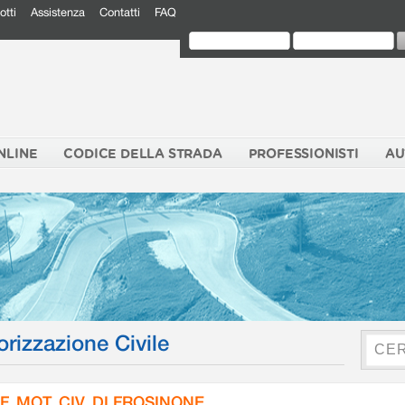
otti
Assistenza
Contatti
FAQ
NLINE
CODICE DELLA STRADA
PROFESSIONISTI
AU
orizzazione Civile
F. MOT. CIV. DI FROSINONE