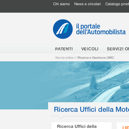
Chi siamo
News e circolari
Catalogo prod
PATENTI
VEICOLI
SERVIZI O
Servizi online
//
Ricerca e Gestione UMC
Ricerca Uffici della Mot
Ricerca Uffici della
UF