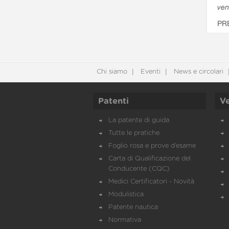
ven
PR
Chi siamo
Eventi
News e circolari
Patenti
Ve
La patente di guida
Tutte le pratiche
Foglio rosa e prove d’esame
Carta di Qualificazione del
Conducente (CQC)
Medici Certificatori - Novità
Modulistica
Patente nautica
Normativa