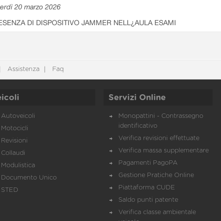
erdì 20 marzo 2026
ESENZA DI DISPOSITIVO JAMMER NELL¿AULA ESAMI
Assistenza
Faq
icoli
Servizi Online
Autoveicoli
Monopattini - Contrassegno
identificativo
Motocicli
Verifica revisioni effettuate
Revisioni
Verifica massa supplementare
Collaudi
Pagamenti PagoPA
Modulistica
Gestione Pratiche Online
Documento Unico
Piattaforma CUDE
STED
Saldo punti patente
Verifica classe ambientale