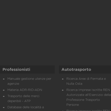
Professionisti
Autotrasporto
Manuale gestione utenze per
Ricerca Aree di Fermata e
agenzie
Nulla Osta
Materia ADR-RID-ADN
Ricerca Imprese Iscritte REN 
Autorizzate all'Esercizio della
Trasporto delle merci
Professione Trasporto
deperibili - ATP
Persone
Database delle località a