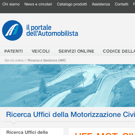
Chi siamo
News e circolari
Catalogo prodotti
Assistenza
Contatti
PATENTI
VEICOLI
SERVIZI ONLINE
CODICE DELL
Servizi online
//
Ricerca e Gestione UMC
Ricerca Uffici della Motorizzazione Civi
Ricerca Uffici della