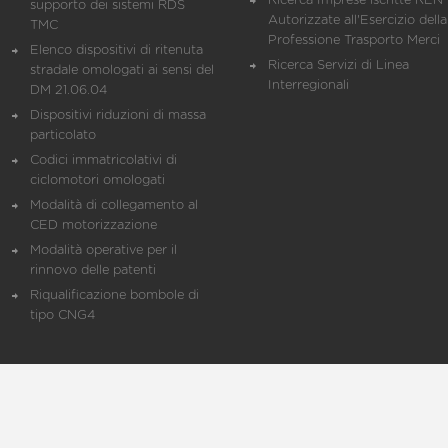
Ricerca Imprese iscritte REN 
supporto dei sistemi RDS
Autorizzate all'Esercizio della
TMC
Professione Trasporto Merci
Elenco dispositivi di ritenuta
Ricerca Servizi di Linea
stradale omologati ai sensi del
Interregionali
DM 21.06.04
Dispositivi riduzioni di massa
particolato
Codici immatricolativi di
ciclomotori omologati
Modalità di collegamento al
CED motorizzazione
Modalità operative per il
rinnovo delle patenti
Riqualificazione bombole di
tipo CNG4