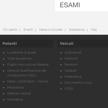
ESAMI
Chi siamo
Eventi
News e circolari
Assistenza
Faq
Patenti
Veicoli
La patente di guida
Autoveicoli
Tutte le pratiche
Motocicli
Foglio rosa e prove d’esame
Revisioni
Carta di Qualificazione del
Collaudi
Conducente (CQC)
Modulistica
Medici Certificatori - Novità
Documento Unico
Modulistica
STED
Patente nautica
Normativa