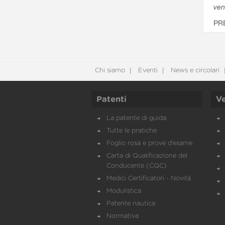
ven
PR
Chi siamo
Eventi
News e circolari
Patenti
Ve
La patente di guida
Tutte le pratiche
Foglio rosa e prove d’esame
Carta di Qualificazione del
Conducente (CQC)
Medici Certificatori - Novità
Modulistica
Patente nautica
Normativa