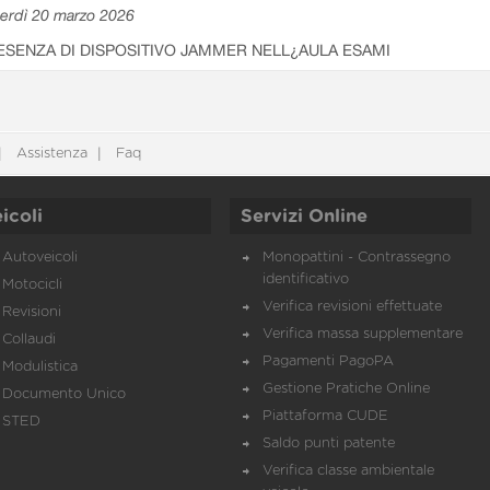
erdì 20 marzo 2026
ESENZA DI DISPOSITIVO JAMMER NELL¿AULA ESAMI
Assistenza
Faq
icoli
Servizi Online
Autoveicoli
Monopattini - Contrassegno
identificativo
Motocicli
Verifica revisioni effettuate
Revisioni
Verifica massa supplementare
Collaudi
Pagamenti PagoPA
Modulistica
Gestione Pratiche Online
Documento Unico
Piattaforma CUDE
STED
Saldo punti patente
Verifica classe ambientale