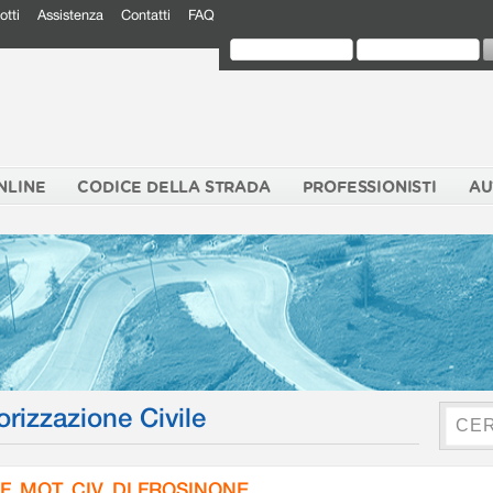
otti
Assistenza
Contatti
FAQ
NLINE
CODICE DELLA STRADA
PROFESSIONISTI
AU
orizzazione Civile
F. MOT. CIV. DI FROSINONE