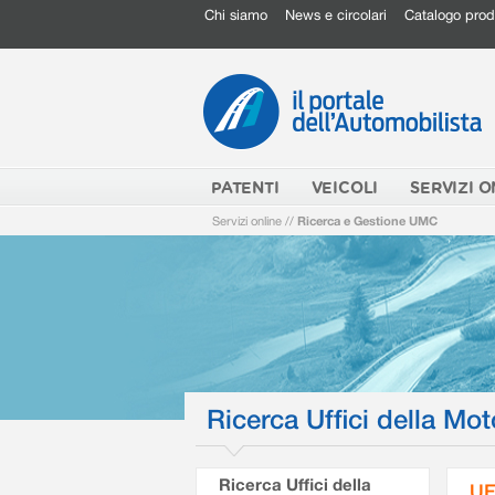
Chi siamo
News e circolari
Catalogo prod
PATENTI
VEICOLI
SERVIZI O
Servizi online
//
Ricerca e Gestione UMC
Ricerca Uffici della Mot
Ricerca Uffici della
UF