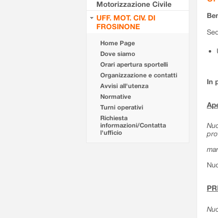
Motorizzazione Civile
Ben
UFF. MOT. CIV. DI
FROSINONE
Sed
Home Page
Dove siamo
Orari apertura sportelli
Organizzazione e contatti
In 
Avvisi all'utenza
Normative
Ape
Turni operativi
Richiesta
Nuo
informazioni/Contatta
l'ufficio
pro
mar
Nuo
PR
Nuo