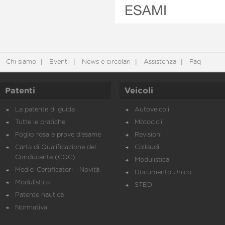
ESAMI
Chi siamo
Eventi
News e circolari
Assistenza
Faq
Patenti
Veicoli
La patente di guida
Autoveicoli
Tutte le pratiche
Motocicli
Foglio rosa e prove d’esame
Revisioni
Carta di Qualificazione del
Collaudi
Conducente (CQC)
Modulistica
Medici Certificatori - Novità
Documento Unico
Modulistica
STED
Patente nautica
Normativa