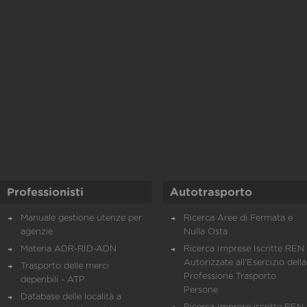
Professionisti
Autotrasporto
Manuale gestione utenze per
Ricerca Aree di Fermata e
agenzie
Nulla Osta
Materia ADR-RID-ADN
Ricerca Imprese Iscritte REN 
Autorizzate all'Esercizio della
Trasporto delle merci
Professione Trasporto
deperibili - ATP
Persone
Database delle località a