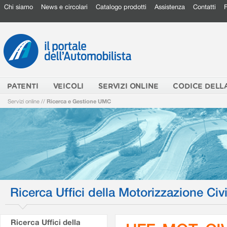
Chi siamo
News e circolari
Catalogo prodotti
Assistenza
Contatti
PATENTI
VEICOLI
SERVIZI ONLINE
CODICE DELL
Servizi online
//
Ricerca e Gestione UMC
Ricerca Uffici della Motorizzazione Civi
Ricerca Uffici della