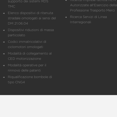
Ricerca Imprese iscritte REN 
supporto dei sistemi RDS
Autorizzate all'Esercizio della
TMC
Professione Trasporto Merci
Elenco dispositivi di ritenuta
Ricerca Servizi di Linea
stradale omologati ai sensi del
Interregionali
DM 21.06.04
Dispositivi riduzioni di massa
particolato
Codici immatricolativi di
ciclomotori omologati
Modalità di collegamento al
CED motorizzazione
Modalità operative per il
rinnovo delle patenti
Riqualificazione bombole di
tipo CNG4