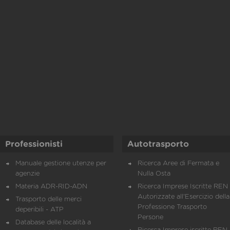
Professionisti
Autotrasporto
Manuale gestione utenze per
Ricerca Aree di Fermata e
agenzie
Nulla Osta
Materia ADR-RID-ADN
Ricerca Imprese Iscritte REN 
Autorizzate all'Esercizio della
Trasporto delle merci
Professione Trasporto
deperibili - ATP
Persone
Database delle località a