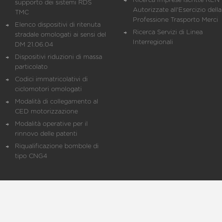
Ricerca Imprese iscritte REN 
supporto dei sistemi RDS
Autorizzate all'Esercizio della
TMC
Professione Trasporto Merci
Elenco dispositivi di ritenuta
Ricerca Servizi di Linea
stradale omologati ai sensi del
Interregionali
DM 21.06.04
Dispositivi riduzioni di massa
particolato
Codici immatricolativi di
ciclomotori omologati
Modalità di collegamento al
CED motorizzazione
Modalità operative per il
rinnovo delle patenti
Riqualificazione bombole di
tipo CNG4