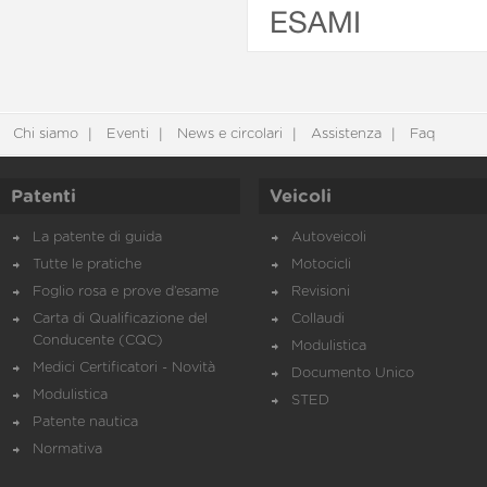
ESAMI
Chi siamo
Eventi
News e circolari
Assistenza
Faq
Patenti
Veicoli
La patente di guida
Autoveicoli
Tutte le pratiche
Motocicli
Foglio rosa e prove d’esame
Revisioni
Carta di Qualificazione del
Collaudi
Conducente (CQC)
Modulistica
Medici Certificatori - Novità
Documento Unico
Modulistica
STED
Patente nautica
Normativa