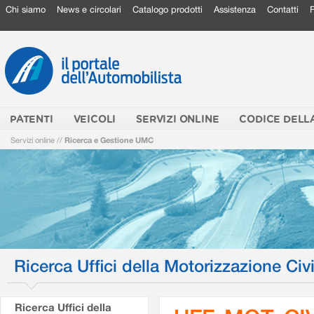
Chi siamo
News e circolari
Catalogo prodotti
Assistenza
Contatti
PATENTI
VEICOLI
SERVIZI ONLINE
CODICE DELL
Servizi online
//
Ricerca e Gestione UMC
Ricerca Uffici della Motorizzazione Civi
Ricerca Uffici della