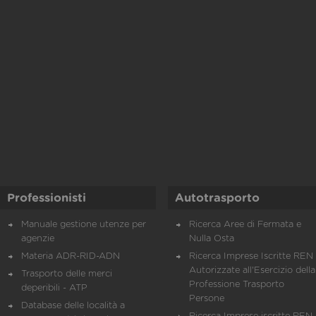
Professionisti
Autotrasporto
Manuale gestione utenze per
Ricerca Aree di Fermata e
agenzie
Nulla Osta
Materia ADR-RID-ADN
Ricerca Imprese Iscritte REN 
Autorizzate all'Esercizio della
Trasporto delle merci
Professione Trasporto
deperibili - ATP
Persone
Database delle località a