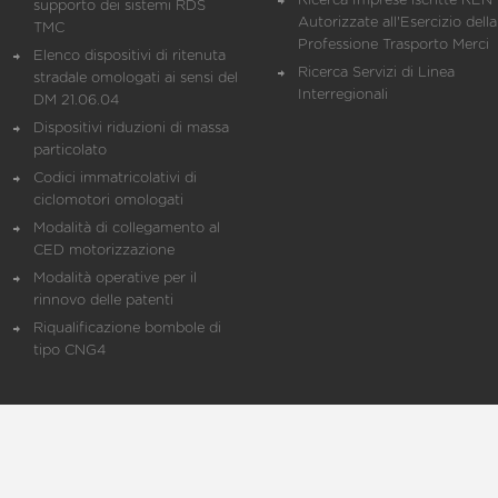
Ricerca Imprese iscritte REN 
supporto dei sistemi RDS
Autorizzate all'Esercizio della
TMC
Professione Trasporto Merci
Elenco dispositivi di ritenuta
Ricerca Servizi di Linea
stradale omologati ai sensi del
Interregionali
DM 21.06.04
Dispositivi riduzioni di massa
particolato
Codici immatricolativi di
ciclomotori omologati
Modalità di collegamento al
CED motorizzazione
Modalità operative per il
rinnovo delle patenti
Riqualificazione bombole di
tipo CNG4