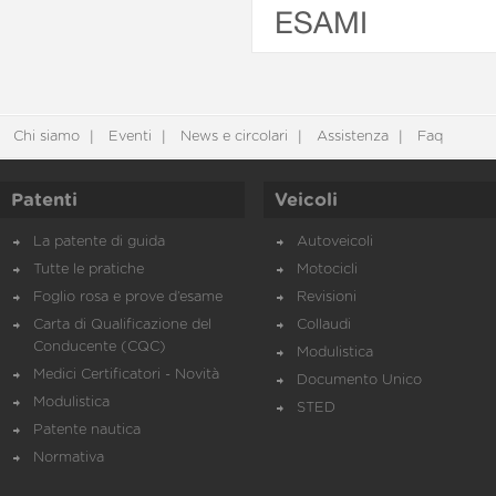
ESAMI
Chi siamo
Eventi
News e circolari
Assistenza
Faq
Patenti
Veicoli
La patente di guida
Autoveicoli
Tutte le pratiche
Motocicli
Foglio rosa e prove d’esame
Revisioni
Carta di Qualificazione del
Collaudi
Conducente (CQC)
Modulistica
Medici Certificatori - Novità
Documento Unico
Modulistica
STED
Patente nautica
Normativa