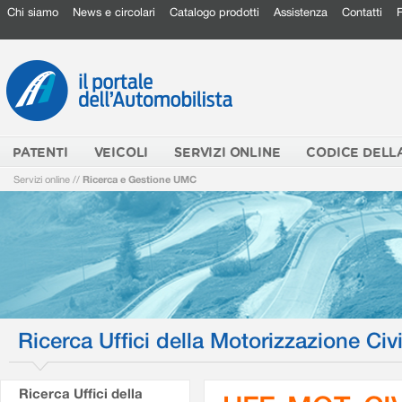
Chi siamo
News e circolari
Catalogo prodotti
Assistenza
Contatti
PATENTI
VEICOLI
SERVIZI ONLINE
CODICE DELL
Servizi online
//
Ricerca e Gestione UMC
Ricerca Uffici della Motorizzazione Civi
Ricerca Uffici della