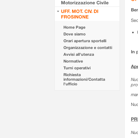
Motorizzazione Civile
Ben
UFF. MOT. CIV. DI
FROSINONE
Sed
Home Page
Dove siamo
Orari apertura sportelli
Organizzazione e contatti
In 
Avvisi all'utenza
Normative
Ape
Turni operativi
Richiesta
Nuo
informazioni/Contatta
l'ufficio
pro
mar
Nuo
PR
Nuo