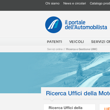
Chi siamo
News e circolari
Catalogo prod
PATENTI
VEICOLI
SERVIZI O
Servizi online
//
Ricerca e Gestione UMC
Ricerca Uffici della Mot
Ricerca Uffici della
UF