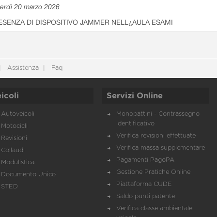
erdì 20 marzo 2026
ESENZA DI DISPOSITIVO JAMMER NELL¿AULA ESAMI
Assistenza
Faq
icoli
Servizi Online
Autoveicoli
Monopattini - Contrassegno
identificativo
Motocicli
Verifica revisioni effettuate
Revisioni
Verifica massa supplementare
Collaudi
Pagamenti PagoPA
Modulistica
Gestione Pratiche Online
Documento Unico
Piattaforma CUDE
STED
Saldo punti patente
Verifica classe ambientale