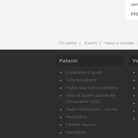
ven
PR
Chi siamo
Eventi
News e circolari
Patenti
Ve
La patente di guida
Tutte le pratiche
Foglio rosa e prove d’esame
Carta di Qualificazione del
Conducente (CQC)
Medici Certificatori - Novità
Modulistica
Patente nautica
Normativa