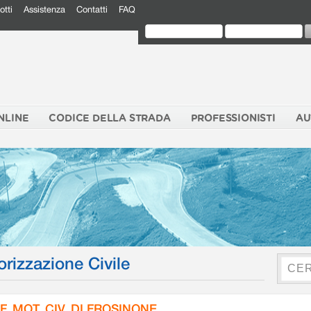
otti
Assistenza
Contatti
FAQ
NLINE
CODICE DELLA STRADA
PROFESSIONISTI
AU
orizzazione Civile
F. MOT. CIV. DI FROSINONE