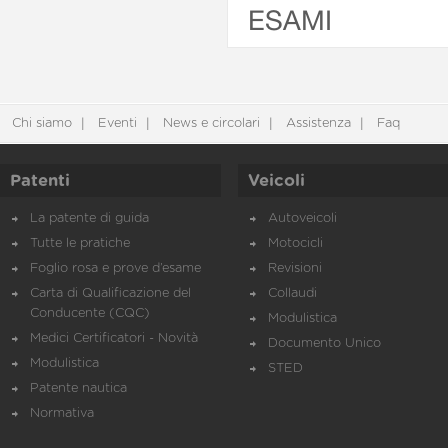
ESAMI
Chi siamo
Eventi
News e circolari
Assistenza
Faq
Patenti
Veicoli
La patente di guida
Autoveicoli
Tutte le pratiche
Motocicli
Foglio rosa e prove d’esame
Revisioni
Carta di Qualificazione del
Collaudi
Conducente (CQC)
Modulistica
Medici Certificatori - Novità
Documento Unico
Modulistica
STED
Patente nautica
Normativa