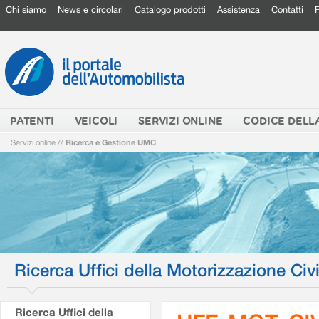
Chi siamo
News e circolari
Catalogo prodotti
Assistenza
Contatti
PATENTI
VEICOLI
SERVIZI ONLINE
CODICE DELL
Servizi online
//
Ricerca e Gestione UMC
Ricerca Uffici della Motorizzazione Civi
Ricerca Uffici della