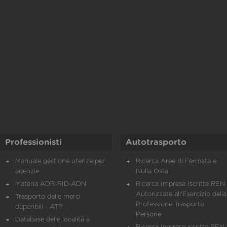
Professionisti
Autotrasporto
Manuale gestione utenze per
Ricerca Aree di Fermata e
agenzie
Nulla Osta
Materia ADR-RID-ADN
Ricerca Imprese Iscritte REN 
Autorizzate all'Esercizio della
Trasporto delle merci
Professione Trasporto
deperibili - ATP
Persone
Database delle località a