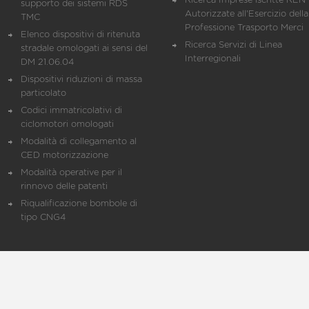
Ricerca Imprese iscritte REN 
supporto dei sistemi RDS
Autorizzate all'Esercizio della
TMC
Professione Trasporto Merci
Elenco dispositivi di ritenuta
Ricerca Servizi di Linea
stradale omologati ai sensi del
Interregionali
DM 21.06.04
Dispositivi riduzioni di massa
particolato
Codici immatricolativi di
ciclomotori omologati
Modalità di collegamento al
CED motorizzazione
Modalità operative per il
rinnovo delle patenti
Riqualificazione bombole di
tipo CNG4