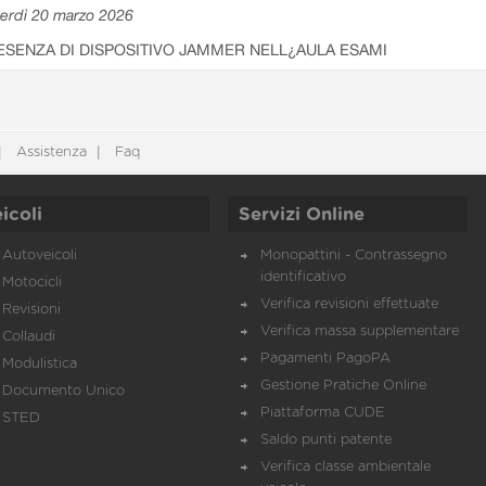
erdì 20 marzo 2026
ESENZA DI DISPOSITIVO JAMMER NELL¿AULA ESAMI
Assistenza
Faq
icoli
Servizi Online
Autoveicoli
Monopattini - Contrassegno
identificativo
Motocicli
Verifica revisioni effettuate
Revisioni
Verifica massa supplementare
Collaudi
Pagamenti PagoPA
Modulistica
Gestione Pratiche Online
Documento Unico
Piattaforma CUDE
STED
Saldo punti patente
Verifica classe ambientale