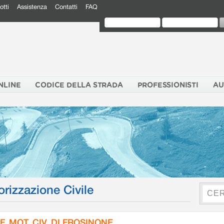
otti
Assistenza
Contatti
FAQ
NLINE
CODICE DELLA STRADA
PROFESSIONISTI
AU
orizzazione Civile
F. MOT. CIV. DI FROSINONE