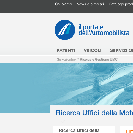
Chi siamo
News e circolari
Catalogo prod
PATENTI
VEICOLI
SERVIZI O
Servizi online
//
Ricerca e Gestione UMC
Ricerca Uffici della Mot
Ricerca Uffici della
UF