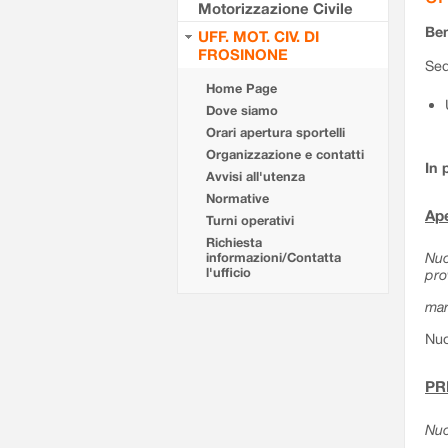
Motorizzazione Civile
Ben
UFF. MOT. CIV. DI
FROSINONE
Sed
Home Page
Dove siamo
Orari apertura sportelli
Organizzazione e contatti
In 
Avvisi all'utenza
Normative
Ape
Turni operativi
Richiesta
Nuo
informazioni/Contatta
l'ufficio
pro
mar
Nuo
PR
Nuo