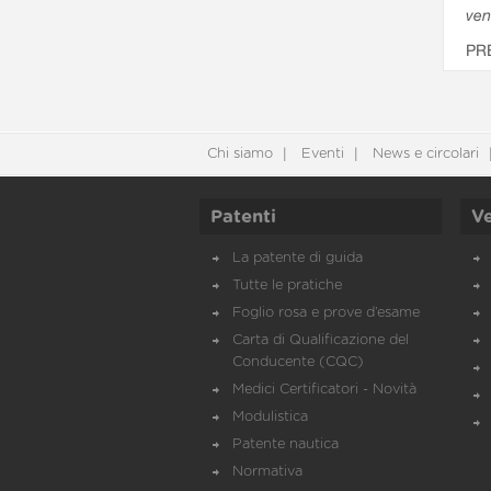
ven
PR
Chi siamo
Eventi
News e circolari
Patenti
Ve
La patente di guida
Tutte le pratiche
Foglio rosa e prove d’esame
Carta di Qualificazione del
Conducente (CQC)
Medici Certificatori - Novità
Modulistica
Patente nautica
Normativa