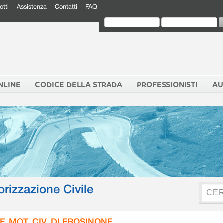
otti
Assistenza
Contatti
FAQ
NLINE
CODICE DELLA STRADA
PROFESSIONISTI
AU
orizzazione Civile
F. MOT. CIV. DI FROSINONE