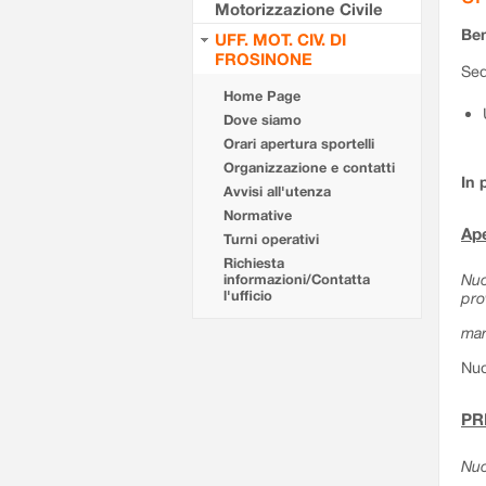
Motorizzazione Civile
Ben
UFF. MOT. CIV. DI
FROSINONE
Sed
Home Page
Dove siamo
Orari apertura sportelli
Organizzazione e contatti
In 
Avvisi all'utenza
Normative
Ape
Turni operativi
Richiesta
Nuo
informazioni/Contatta
l'ufficio
pro
mar
Nuo
PR
Nuo