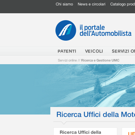
Chi siamo
News e circolari
Catalogo prod
PATENTI
VEICOLI
SERVIZI O
Servizi online
//
Ricerca e Gestione UMC
Ricerca Uffici della Mot
Ricerca Uffici della
UF