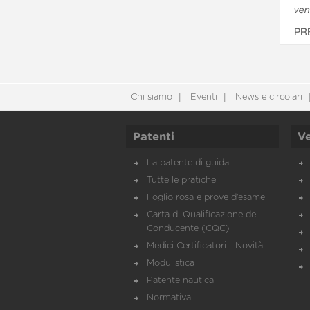
ven
PR
Chi siamo
Eventi
News e circolari
Patenti
Ve
La patente di guida
Tutte le pratiche
Foglio rosa e prove d’esame
Carta di Qualificazione del
Conducente (CQC)
Medici Certificatori - Novità
Modulistica
Patente nautica
Normativa