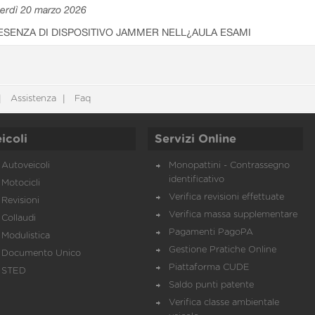
erdì 20 marzo 2026
ESENZA DI DISPOSITIVO JAMMER NELL¿AULA ESAMI
Assistenza
Faq
icoli
Servizi Online
Autoveicoli
Monopattini - Contrassegno
identificativo
Motocicli
Verifica revisioni effettuate
Revisioni
Verifica massa supplementare
Collaudi
Pagamenti PagoPA
Modulistica
Gestione Pratiche Online
Documento Unico
Piattaforma CUDE
STED
Saldo punti patente
Verifica classe ambientale