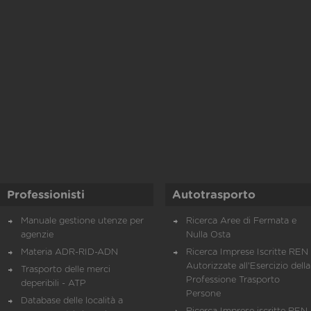
Professionisti
Autotrasporto
Manuale gestione utenze per
Ricerca Aree di Fermata e
agenzie
Nulla Osta
Materia ADR-RID-ADN
Ricerca Imprese Iscritte REN 
Autorizzate all'Esercizio della
Trasporto delle merci
Professione Trasporto
deperibili - ATP
Persone
Database delle località a