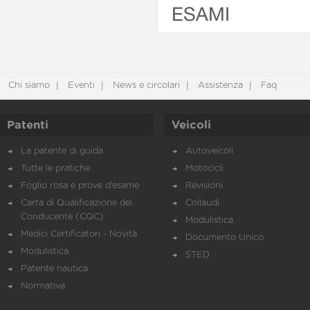
ESAMI
Chi siamo
Eventi
News e circolari
Assistenza
Faq
Patenti
Veicoli
La patente di guida
Autoveicoli
Tutte le pratiche
Motocicli
Foglio rosa e prove d’esame
Revisioni
Carta di Qualificazione del
Collaudi
Conducente (CQC)
Modulistica
Medici Certificatori - Novità
Documento Unico
Modulistica
STED
Patente nautica
Normativa