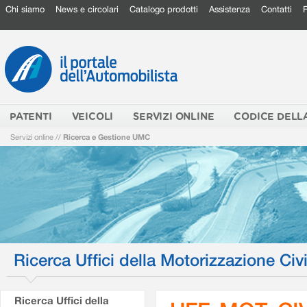
Chi siamo
News e circolari
Catalogo prodotti
Assistenza
Contatti
PATENTI
VEICOLI
SERVIZI ONLINE
CODICE DELL
Servizi online
//
Ricerca e Gestione UMC
Ricerca Uffici della Motorizzazione Civi
Ricerca Uffici della