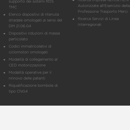
Ricerca Imprese iscritte REN 
supporto dei sistemi RDS
Autorizzate all'Esercizio della
TMC
Professione Trasporto Merci
Elenco dispositivi di ritenuta
Ricerca Servizi di Linea
stradale omologati ai sensi del
Interregionali
DM 21.06.04
Dispositivi riduzioni di massa
particolato
Codici immatricolativi di
ciclomotori omologati
Modalità di collegamento al
CED motorizzazione
Modalità operative per il
rinnovo delle patenti
Riqualificazione bombole di
tipo CNG4