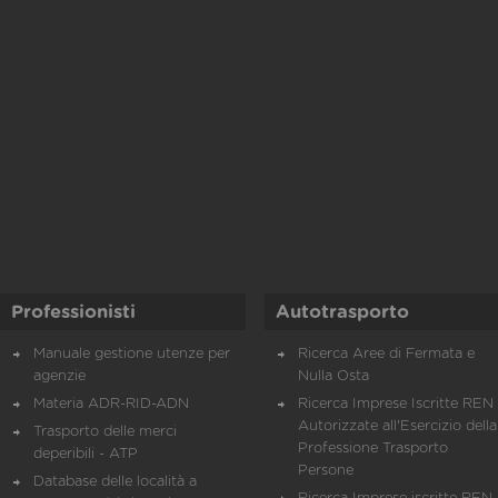
Professionisti
Autotrasporto
Manuale gestione utenze per
Ricerca Aree di Fermata e
agenzie
Nulla Osta
Materia ADR-RID-ADN
Ricerca Imprese Iscritte REN 
Autorizzate all'Esercizio della
Trasporto delle merci
Professione Trasporto
deperibili - ATP
Persone
Database delle località a