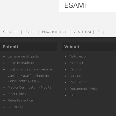
ESAMI
Chi siamo
Eventi
News e circolari
Assistenza
Faq
Patenti
Veicoli
La patente di guida
Autoveicoli
Tutte le pratiche
Motocicli
Foglio rosa e prove d’esame
Revisioni
Carta di Qualificazione del
Collaudi
Conducente (CQC)
Modulistica
Medici Certificatori - Novità
Documento Unico
Modulistica
STED
Patente nautica
Normativa