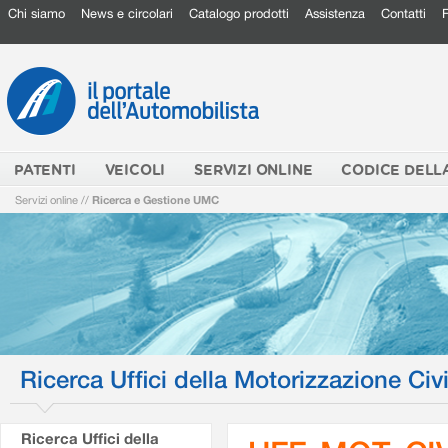
Chi siamo
News e circolari
Catalogo prodotti
Assistenza
Contatti
PATENTI
VEICOLI
SERVIZI ONLINE
CODICE DELL
Servizi online
//
Ricerca e Gestione UMC
Ricerca Uffici della Motorizzazione Civi
Ricerca Uffici della