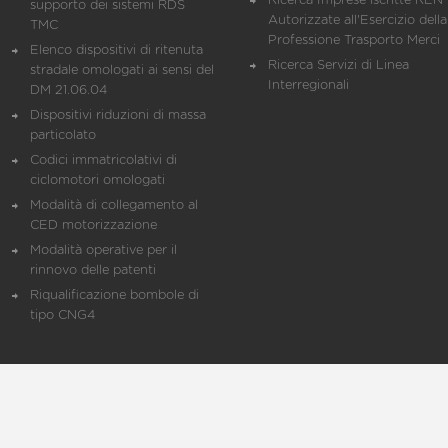
Ricerca Imprese iscritte REN 
supporto dei sistemi RDS
Autorizzate all'Esercizio della
TMC
Professione Trasporto Merci
Elenco dispositivi di ritenuta
Ricerca Servizi di Linea
stradale omologati ai sensi del
Interregionali
DM 21.06.04
Dispositivi riduzioni di massa
particolato
Codici immatricolativi di
ciclomotori omologati
Modalità di collegamento al
CED motorizzazione
Modalità operative per il
rinnovo delle patenti
Riqualificazione bombole di
tipo CNG4