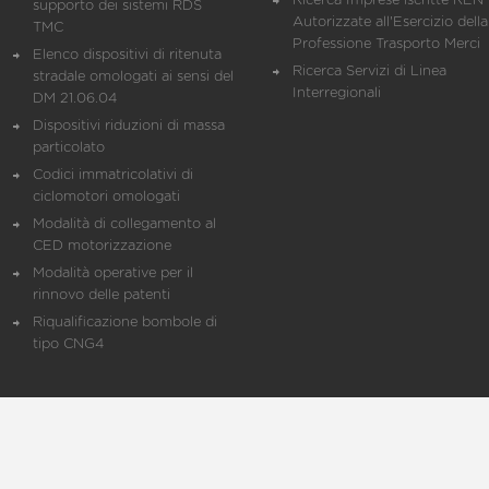
Ricerca Imprese iscritte REN 
supporto dei sistemi RDS
Autorizzate all'Esercizio della
TMC
Professione Trasporto Merci
Elenco dispositivi di ritenuta
Ricerca Servizi di Linea
stradale omologati ai sensi del
Interregionali
DM 21.06.04
Dispositivi riduzioni di massa
particolato
Codici immatricolativi di
ciclomotori omologati
Modalità di collegamento al
CED motorizzazione
Modalità operative per il
rinnovo delle patenti
Riqualificazione bombole di
tipo CNG4