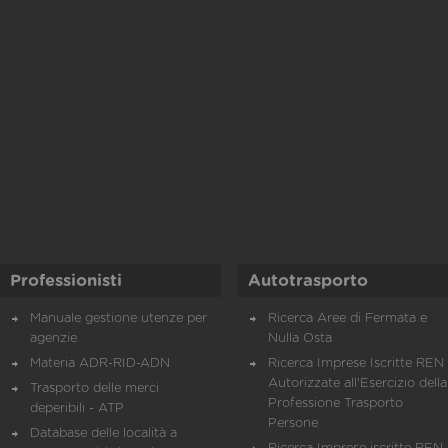
Professionisti
Autotrasporto
Manuale gestione utenze per
Ricerca Aree di Fermata e
agenzie
Nulla Osta
Materia ADR-RID-ADN
Ricerca Imprese Iscritte REN 
Autorizzate all'Esercizio della
Trasporto delle merci
Professione Trasporto
deperibili - ATP
Persone
Database delle località a