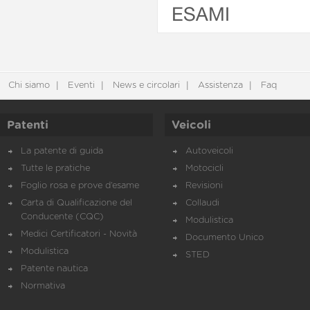
ESAMI
Chi siamo
Eventi
News e circolari
Assistenza
Faq
Patenti
Veicoli
La patente di guida
Autoveicoli
Tutte le pratiche
Motocicli
Foglio rosa e prove d’esame
Revisioni
Carta di Qualificazione del
Collaudi
Conducente (CQC)
Modulistica
Medici Certificatori - Novità
Documento Unico
Modulistica
STED
Patente nautica
Normativa