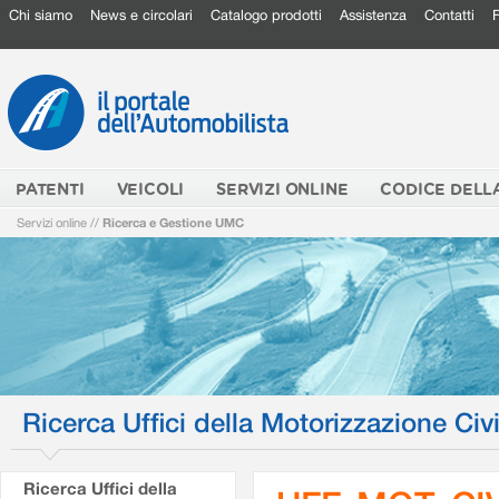
Chi siamo
News e circolari
Catalogo prodotti
Assistenza
Contatti
PATENTI
VEICOLI
SERVIZI ONLINE
CODICE DELL
Servizi online
//
Ricerca e Gestione UMC
Ricerca Uffici della Motorizzazione Civi
Ricerca Uffici della