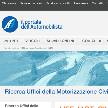
Chi siamo
News e circolari
Catalogo prodotti
Assistenza
Contatti
PATENTI
VEICOLI
SERVIZI ONLINE
CODICE DELL
Servizi online
//
Ricerca e Gestione UMC
Ricerca Uffici della Motorizzazione Civi
Ricerca Uffici della