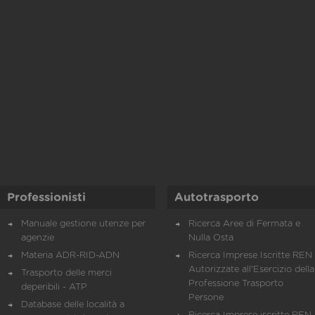
Professionisti
Autotrasporto
Manuale gestione utenze per
Ricerca Aree di Fermata e
agenzie
Nulla Osta
Materia ADR-RID-ADN
Ricerca Imprese Iscritte REN 
Autorizzate all'Esercizio della
Trasporto delle merci
Professione Trasporto
deperibili - ATP
Persone
Database delle località a