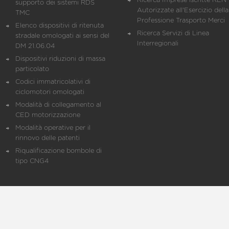
Ricerca Imprese iscritte REN 
supporto dei sistemi RDS
Autorizzate all'Esercizio della
TMC
Professione Trasporto Merci
Elenco dispositivi di ritenuta
Ricerca Servizi di Linea
stradale omologati ai sensi del
Interregionali
DM 21.06.04
Dispositivi riduzioni di massa
particolato
Codici immatricolativi di
ciclomotori omologati
Modalità di collegamento al
CED motorizzazione
Modalità operative per il
rinnovo delle patenti
Riqualificazione bombole di
tipo CNG4