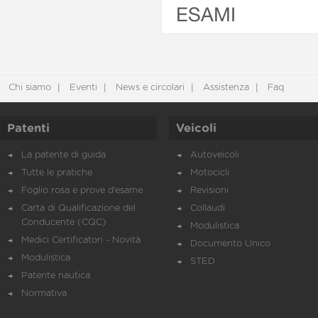
ESAMI
Chi siamo
Eventi
News e circolari
Assistenza
Faq
Patenti
Veicoli
La patente di guida
Autoveicoli
Tutte le pratiche
Motocicli
Foglio rosa e prove d’esame
Revisioni
Carta di Qualificazione del
Collaudi
Conducente (CQC)
Modulistica
Medici Certificatori - Novità
Documento Unico
Modulistica
STED
Patente nautica
Normativa