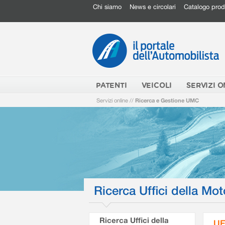
Chi siamo
News e circolari
Catalogo prod
PATENTI
VEICOLI
SERVIZI O
Servizi online
//
Ricerca e Gestione UMC
Ricerca Uffici della Mot
Ricerca Uffici della
UF