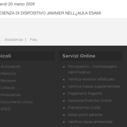
erdì 20 marzo 2026
ESENZA DI DISPOSITIVO JAMMER NELL¿AULA ESAMI
Assistenza
Faq
icoli
Servizi Online
Autoveicoli
Monopattini - Contrassegno
identificativo
Motocicli
Verifica revisioni effettuate
Revisioni
Verifica massa supplementare
Collaudi
Pagamenti PagoPA
Modulistica
Gestione Pratiche Online
Documento Unico
Piattaforma CUDE
STED
Saldo punti patente
Verifica classe ambientale