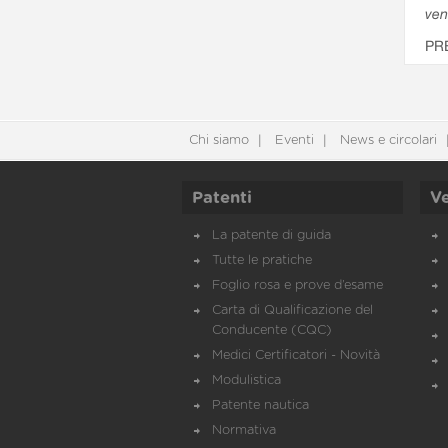
ven
PR
Chi siamo
Eventi
News e circolari
Patenti
Ve
La patente di guida
Tutte le pratiche
Foglio rosa e prove d’esame
Carta di Qualificazione del
Conducente (CQC)
Medici Certificatori - Novità
Modulistica
Patente nautica
Normativa