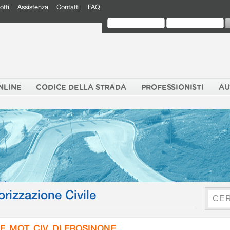
otti
Assistenza
Contatti
FAQ
NLINE
CODICE DELLA STRADA
PROFESSIONISTI
AU
orizzazione Civile
F. MOT. CIV. DI FROSINONE