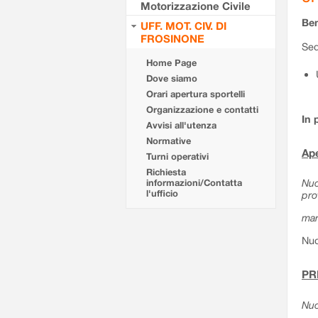
Motorizzazione Civile
Ben
UFF. MOT. CIV. DI
FROSINONE
Sed
Home Page
Dove siamo
Orari apertura sportelli
Organizzazione e contatti
In 
Avvisi all'utenza
Normative
Ape
Turni operativi
Richiesta
Nuo
informazioni/Contatta
l'ufficio
pro
mar
Nuo
PR
Nuo