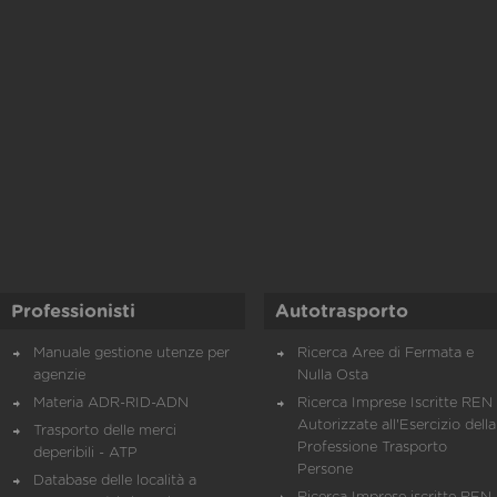
Professionisti
Autotrasporto
Manuale gestione utenze per
Ricerca Aree di Fermata e
agenzie
Nulla Osta
Materia ADR-RID-ADN
Ricerca Imprese Iscritte REN 
Autorizzate all'Esercizio della
Trasporto delle merci
Professione Trasporto
deperibili - ATP
Persone
Database delle località a