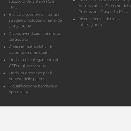
Ricerca Imprese iscritte REN 
supporto dei sistemi RDS
Autorizzate all'Esercizio della
TMC
Professione Trasporto Merci
Elenco dispositivi di ritenuta
Ricerca Servizi di Linea
stradale omologati ai sensi del
Interregionali
DM 21.06.04
Dispositivi riduzioni di massa
particolato
Codici immatricolativi di
ciclomotori omologati
Modalità di collegamento al
CED motorizzazione
Modalità operative per il
rinnovo delle patenti
Riqualificazione bombole di
tipo CNG4