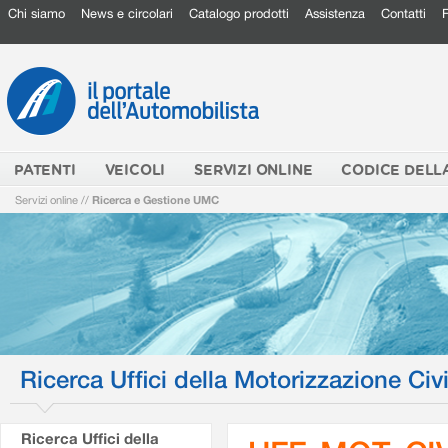
Chi siamo
News e circolari
Catalogo prodotti
Assistenza
Contatti
PATENTI
VEICOLI
SERVIZI ONLINE
CODICE DELL
Servizi online
//
Ricerca e Gestione UMC
Ricerca Uffici della Motorizzazione Civi
Ricerca Uffici della