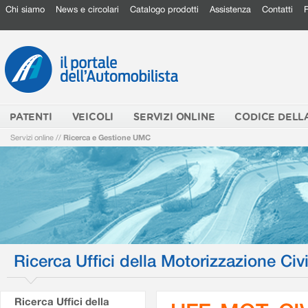
Chi siamo
News e circolari
Catalogo prodotti
Assistenza
Contatti
PATENTI
VEICOLI
SERVIZI ONLINE
CODICE DELL
Servizi online
//
Ricerca e Gestione UMC
Ricerca Uffici della Motorizzazione Civi
Ricerca Uffici della