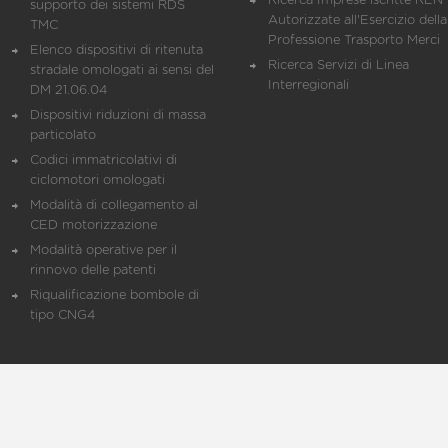
Ricerca Imprese iscritte REN 
supporto dei sistemi RDS
Autorizzate all'Esercizio della
TMC
Professione Trasporto Merci
Elenco dispositivi di ritenuta
Ricerca Servizi di Linea
stradale omologati ai sensi del
Interregionali
DM 21.06.04
Dispositivi riduzioni di massa
particolato
Codici immatricolativi di
ciclomotori omologati
Modalità di collegamento al
CED motorizzazione
Modalità operative per il
rinnovo delle patenti
Riqualificazione bombole di
tipo CNG4