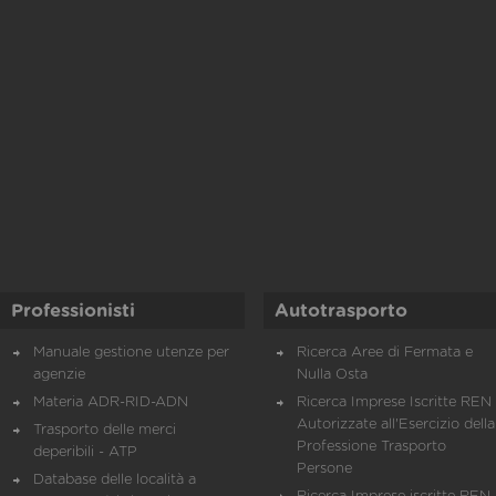
Professionisti
Autotrasporto
Manuale gestione utenze per
Ricerca Aree di Fermata e
agenzie
Nulla Osta
Materia ADR-RID-ADN
Ricerca Imprese Iscritte REN 
Autorizzate all'Esercizio della
Trasporto delle merci
Professione Trasporto
deperibili - ATP
Persone
Database delle località a