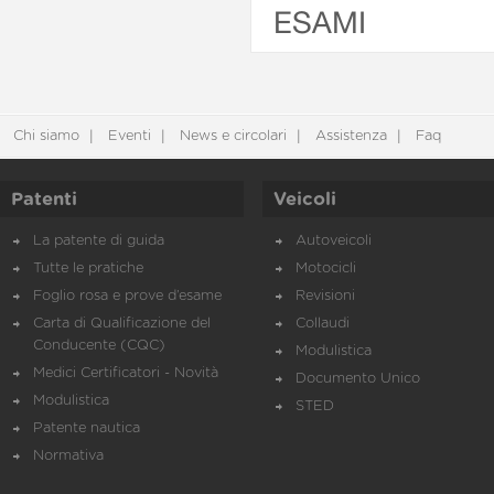
ESAMI
Chi siamo
Eventi
News e circolari
Assistenza
Faq
Patenti
Veicoli
La patente di guida
Autoveicoli
Tutte le pratiche
Motocicli
Foglio rosa e prove d’esame
Revisioni
Carta di Qualificazione del
Collaudi
Conducente (CQC)
Modulistica
Medici Certificatori - Novità
Documento Unico
Modulistica
STED
Patente nautica
Normativa