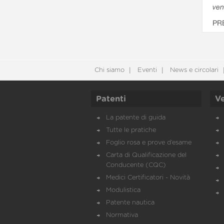
ven
PR
Chi siamo
Eventi
News e circolari
Patenti
Ve
La patente di guida
Tutte le pratiche
Foglio rosa e prove d’esame
Carta di Qualificazione del
Conducente (CQC)
Medici Certificatori - Novità
Modulistica
Patente nautica
Normativa