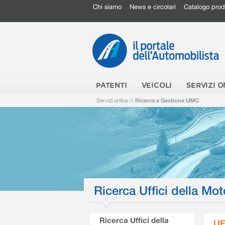
Chi siamo
News e circolari
Catalogo prod
PATENTI
VEICOLI
SERVIZI O
Servizi online
//
Ricerca e Gestione UMC
Ricerca Uffici della Mot
Ricerca Uffici della
UF