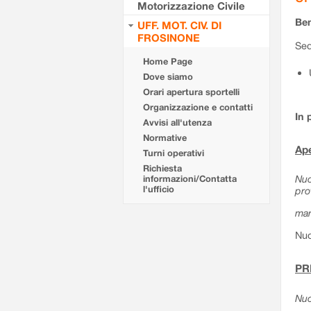
Motorizzazione Civile
Ben
UFF. MOT. CIV. DI
FROSINONE
Sed
Home Page
Dove siamo
Orari apertura sportelli
Organizzazione e contatti
In 
Avvisi all'utenza
Normative
Ape
Turni operativi
Richiesta
Nuo
informazioni/Contatta
l'ufficio
pro
mar
Nuo
PR
Nuo