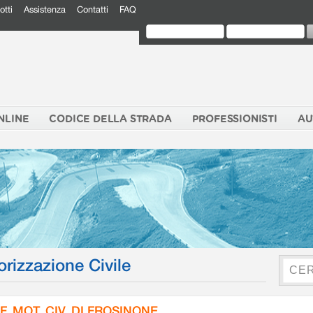
otti
Assistenza
Contatti
FAQ
NLINE
CODICE DELLA STRADA
PROFESSIONISTI
AU
orizzazione Civile
F. MOT. CIV. DI FROSINONE