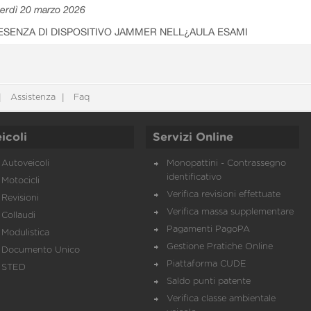
erdì 20 marzo 2026
ESENZA DI DISPOSITIVO JAMMER NELL¿AULA ESAMI
Assistenza
Faq
icoli
Servizi Online
Autoveicoli
Monopattini - Contrassegno
identificativo
Motocicli
Verifica revisioni effettuate
Revisioni
Verifica massa supplementare
Collaudi
Pagamenti PagoPA
Modulistica
Gestione Pratiche Online
Documento Unico
Piattaforma CUDE
STED
Saldo punti patente
Verifica classe ambientale