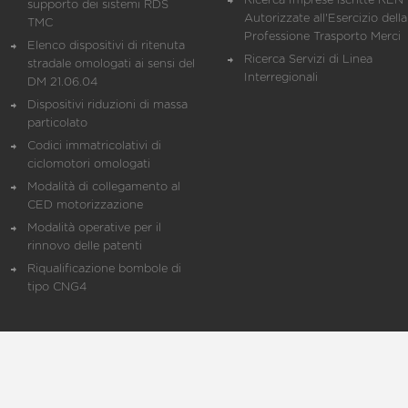
Ricerca Imprese iscritte REN 
supporto dei sistemi RDS
Autorizzate all'Esercizio della
TMC
Professione Trasporto Merci
Elenco dispositivi di ritenuta
Ricerca Servizi di Linea
stradale omologati ai sensi del
Interregionali
DM 21.06.04
Dispositivi riduzioni di massa
particolato
Codici immatricolativi di
ciclomotori omologati
Modalità di collegamento al
CED motorizzazione
Modalità operative per il
rinnovo delle patenti
Riqualificazione bombole di
tipo CNG4