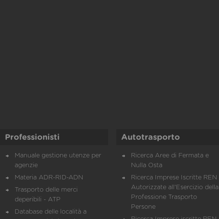
Professionisti
Autotrasporto
Manuale gestione utenze per
Ricerca Aree di Fermata e
agenzie
Nulla Osta
Materia ADR-RID-ADN
Ricerca Imprese Iscritte REN 
Autorizzate all'Esercizio della
Trasporto delle merci
Professione Trasporto
deperibili - ATP
Persone
Database delle località a