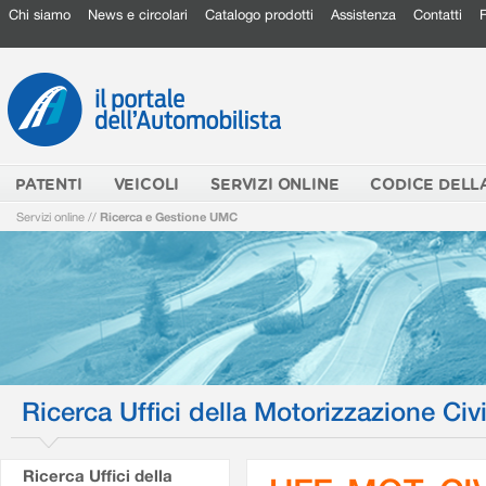
Chi siamo
News e circolari
Catalogo prodotti
Assistenza
Contatti
PATENTI
VEICOLI
SERVIZI ONLINE
CODICE DELL
Servizi online
//
Ricerca e Gestione UMC
Ricerca Uffici della Motorizzazione Civi
Ricerca Uffici della