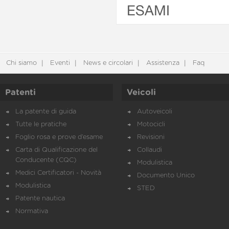
ESAMI
Chi siamo
Eventi
News e circolari
Assistenza
Faq
Patenti
Veicoli
La patente di guida
Autoveicoli
Tutte le pratiche
Motocicli
Foglio rosa e prove d’esame
Revisioni
Carta di Qualificazione del
Collaudi
Conducente (CQC)
Modulistica
Medici Certificatori - Novità
Documento Unico
Modulistica
STED
Patente nautica
Normativa