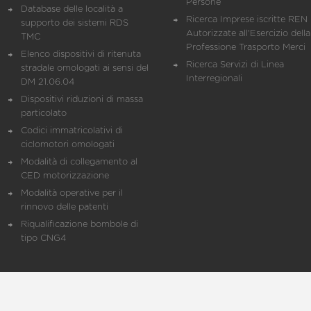
Persone
Database delle località a
Ricerca Imprese iscritte REN 
supporto dei sistemi RDS
Autorizzate all'Esercizio della
TMC
Professione Trasporto Merci
Elenco dispositivi di ritenuta
Ricerca Servizi di Linea
stradale omologati ai sensi del
Interregionali
DM 21.06.04
Dispositivi riduzioni di massa
particolato
Codici immatricolativi di
ciclomotori omologati
Modalità di collegamento al
CED motorizzazione
Modalità operative per il
rinnovo delle patenti
Riqualificazione bombole di
tipo CNG4