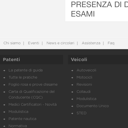
PRESENZA DI 
ESAMI
Chi siamo
Eventi
News e circolari
Assistenza
Faq
Patenti
Veicoli
La patente di guida
Autoveicoli
Tutte le pratiche
Motocicli
Foglio rosa e prove d’esame
Revisioni
Carta di Qualificazione del
Collaudi
Conducente (CQC)
Modulistica
Medici Certificatori - Novità
Documento Unico
Modulistica
STED
Patente nautica
Normativa