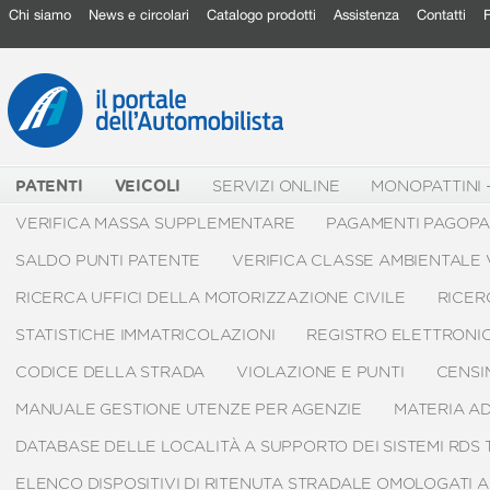
Chi siamo
News e circolari
Catalogo prodotti
Assistenza
Contatti
PATENTI
VEICOLI
SERVIZI ONLINE
MONOPATTINI 
VERIFICA MASSA SUPPLEMENTARE
PAGAMENTI PAGOP
SALDO PUNTI PATENTE
VERIFICA CLASSE AMBIENTALE
RICERCA UFFICI DELLA MOTORIZZAZIONE CIVILE
RICER
STATISTICHE IMMATRICOLAZIONI
REGISTRO ELETTRONIC
CODICE DELLA STRADA
VIOLAZIONE E PUNTI
CENSI
MANUALE GESTIONE UTENZE PER AGENZIE
MATERIA A
DATABASE DELLE LOCALITÀ A SUPPORTO DEI SISTEMI RDS
ELENCO DISPOSITIVI DI RITENUTA STRADALE OMOLOGATI AI 