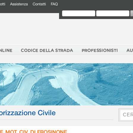
otti
Assistenza
Contatti
FAQ
NLINE
CODICE DELLA STRADA
PROFESSIONISTI
AU
orizzazione Civile
F. MOT. CIV. DI FROSINONE