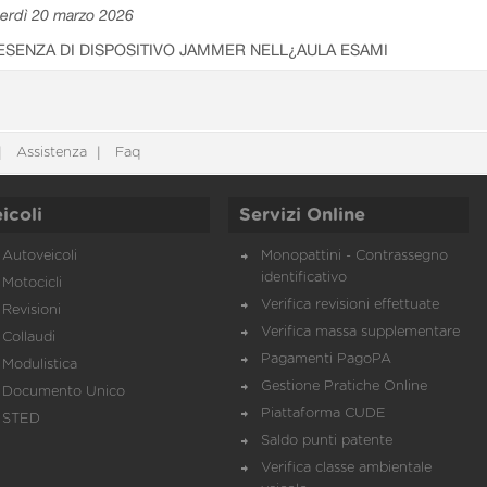
erdì 20 marzo 2026
ESENZA DI DISPOSITIVO JAMMER NELL¿AULA ESAMI
Assistenza
Faq
icoli
Servizi Online
Autoveicoli
Monopattini - Contrassegno
identificativo
Motocicli
Verifica revisioni effettuate
Revisioni
Verifica massa supplementare
Collaudi
Pagamenti PagoPA
Modulistica
Gestione Pratiche Online
Documento Unico
Piattaforma CUDE
STED
Saldo punti patente
Verifica classe ambientale