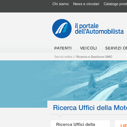
Chi siamo
News e circolari
Catalogo prod
PATENTI
VEICOLI
SERVIZI O
Servizi online
//
Ricerca e Gestione UMC
Ricerca Uffici della Mot
Ricerca Uffici della
UF