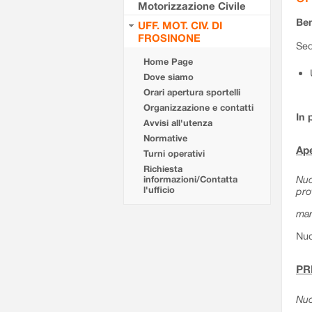
Motorizzazione Civile
Ben
UFF. MOT. CIV. DI
FROSINONE
Sed
Home Page
Dove siamo
Orari apertura sportelli
Organizzazione e contatti
In 
Avvisi all'utenza
Normative
Ape
Turni operativi
Richiesta
Nuo
informazioni/Contatta
l'ufficio
pro
mar
Nuo
PR
Nuo