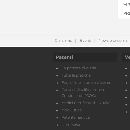
ven
PR
Chi siamo
Eventi
News e circolari
Patenti
Ve
La patente di guida
Tutte le pratiche
Foglio rosa e prove d’esame
Carta di Qualificazione del
Conducente (CQC)
Medici Certificatori - Novità
Modulistica
Patente nautica
Normativa