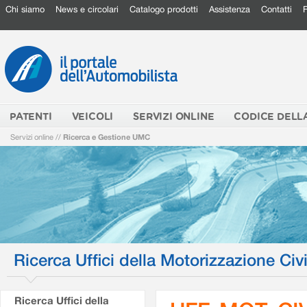
Chi siamo
News e circolari
Catalogo prodotti
Assistenza
Contatti
PATENTI
VEICOLI
SERVIZI ONLINE
CODICE DELL
Servizi online
//
Ricerca e Gestione UMC
Ricerca Uffici della Motorizzazione Civi
Ricerca Uffici della