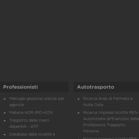
Professionisti
Autotrasporto
Manuale gestione utenze per
Ricerca Aree di Fermata e
agenzie
Nulla Osta
Materia ADR-RID-ADN
Ricerca Imprese Iscritte REN 
Autorizzate all'Esercizio della
Trasporto delle merci
Professione Trasporto
deperibili - ATP
Persone
Database delle località a