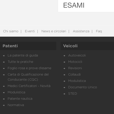
ESAMI
Chi siamo
Eventi
News e circolari
Assistenza
Faq
Patenti
Veicoli
La patente di guida
Autoveicoli
Tutte le pratiche
Motocicli
Foglio rosa e prove d’esame
Revisioni
Carta di Qualificazione del
Collaudi
Conducente (CQC)
Modulistica
Medici Certificatori - Novità
Documento Unico
Modulistica
STED
Patente nautica
Normativa