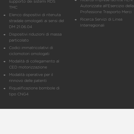
Ricerca Imprese iscritte REN 
supporto dei sistemi RDS
Autorizzate all'Esercizio della
TMC
Professione Trasporto Merci
Elenco dispositivi di ritenuta
Ricerca Servizi di Linea
stradale omologati ai sensi del
Interregionali
DM 21.06.04
Dispositivi riduzioni di massa
particolato
Codici immatricolativi di
ciclomotori omologati
Modalità di collegamento al
CED motorizzazione
Modalità operative per il
rinnovo delle patenti
Riqualificazione bombole di
tipo CNG4