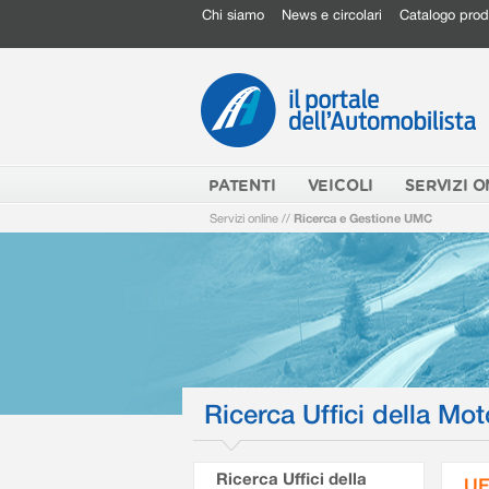
Chi siamo
News e circolari
Catalogo prod
PATENTI
VEICOLI
SERVIZI O
Servizi online
//
Ricerca e Gestione UMC
Ricerca Uffici della Mot
Ricerca Uffici della
UF