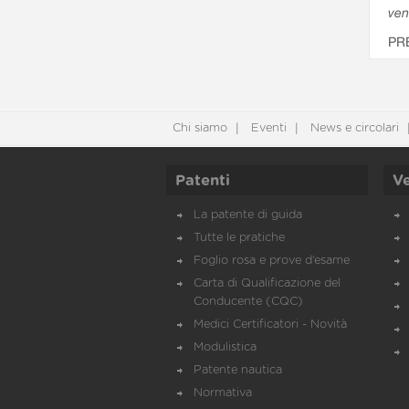
ven
PR
Chi siamo
Eventi
News e circolari
Patenti
Ve
La patente di guida
Tutte le pratiche
Foglio rosa e prove d’esame
Carta di Qualificazione del
Conducente (CQC)
Medici Certificatori - Novità
Modulistica
Patente nautica
Normativa