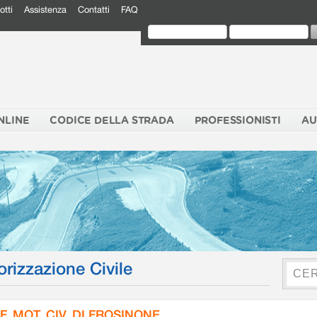
otti
Assistenza
Contatti
FAQ
NLINE
CODICE DELLA STRADA
PROFESSIONISTI
AU
orizzazione Civile
F. MOT. CIV. DI FROSINONE