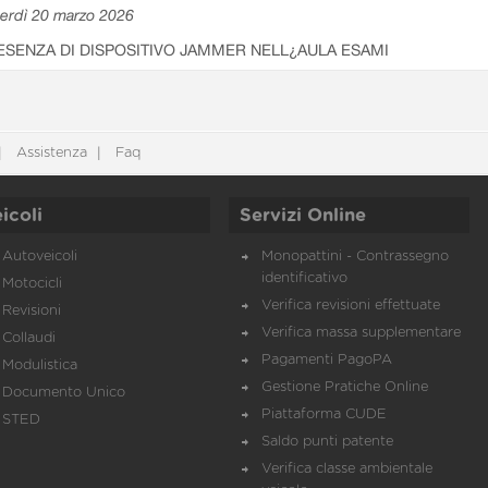
erdì 20 marzo 2026
ESENZA DI DISPOSITIVO JAMMER NELL¿AULA ESAMI
Assistenza
Faq
icoli
Servizi Online
Autoveicoli
Monopattini - Contrassegno
identificativo
Motocicli
Verifica revisioni effettuate
Revisioni
Verifica massa supplementare
Collaudi
Pagamenti PagoPA
Modulistica
Gestione Pratiche Online
Documento Unico
Piattaforma CUDE
STED
Saldo punti patente
Verifica classe ambientale