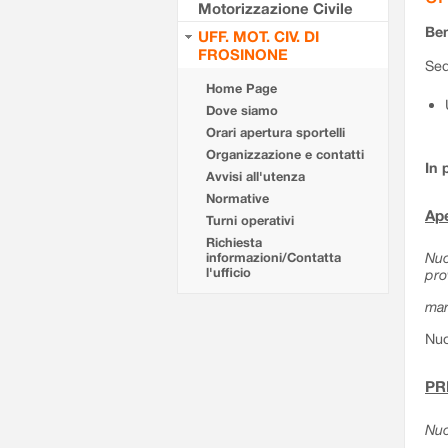
Motorizzazione Civile
Ben
UFF. MOT. CIV. DI
FROSINONE
Sed
Home Page
Dove siamo
Orari apertura sportelli
Organizzazione e contatti
In 
Avvisi all'utenza
Normative
Ape
Turni operativi
Richiesta
Nuo
informazioni/Contatta
l'ufficio
pro
mar
Nuo
PR
Nuo