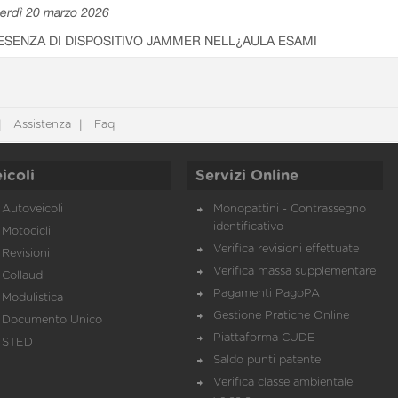
erdì 20 marzo 2026
ESENZA DI DISPOSITIVO JAMMER NELL¿AULA ESAMI
Assistenza
Faq
icoli
Servizi Online
Autoveicoli
Monopattini - Contrassegno
identificativo
Motocicli
Verifica revisioni effettuate
Revisioni
Verifica massa supplementare
Collaudi
Pagamenti PagoPA
Modulistica
Gestione Pratiche Online
Documento Unico
Piattaforma CUDE
STED
Saldo punti patente
Verifica classe ambientale