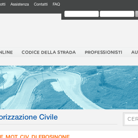
otti
Assistenza
Contatti
FAQ
NLINE
CODICE DELLA STRADA
PROFESSIONISTI
AU
orizzazione Civile
F. MOT. CIV. DI FROSINONE