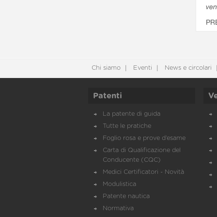
ven
PR
Chi siamo
Eventi
News e circolari
Patenti
Ve
La patente di guida
Tutte le pratiche
Foglio rosa e prove d’esame
Carta di Qualificazione del
Conducente (CQC)
Medici Certificatori - Novità
Modulistica
Patente nautica
Normativa