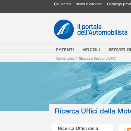
Chi siamo
News e circolari
Catalogo prod
PATENTI
VEICOLI
SERVIZI O
Servizi online
//
Ricerca e Gestione UMC
Ricerca Uffici della Mot
Ricerca Uffici della
UF