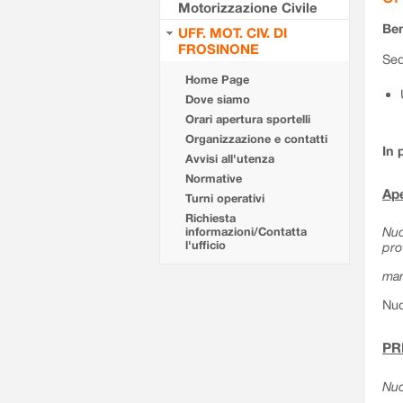
Motorizzazione Civile
Ben
UFF. MOT. CIV. DI
FROSINONE
Sed
Home Page
Dove siamo
Orari apertura sportelli
Organizzazione e contatti
In 
Avvisi all'utenza
Normative
Ape
Turni operativi
Richiesta
Nuo
informazioni/Contatta
l'ufficio
pro
mar
Nuo
PR
Nuo