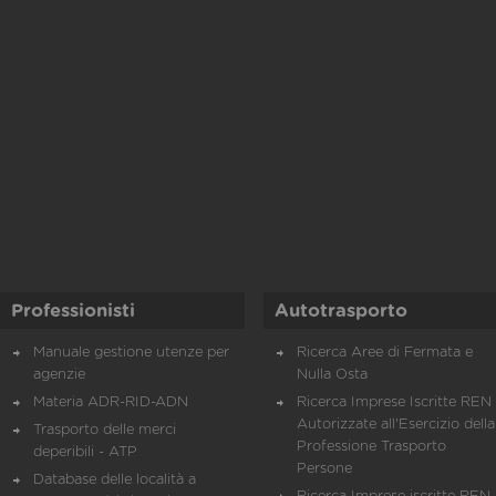
Professionisti
Autotrasporto
Manuale gestione utenze per
Ricerca Aree di Fermata e
agenzie
Nulla Osta
Materia ADR-RID-ADN
Ricerca Imprese Iscritte REN 
Autorizzate all'Esercizio della
Trasporto delle merci
Professione Trasporto
deperibili - ATP
Persone
Database delle località a