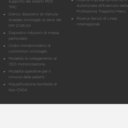
Ricerca Imprese iscritte REN 
supporto dei sistemi RDS
Autorizzate all'Esercizio della
TMC
Professione Trasporto Merci
Elenco dispositivi di ritenuta
Ricerca Servizi di Linea
stradale omologati ai sensi del
Interregionali
DM 21.06.04
Dispositivi riduzioni di massa
particolato
Codici immatricolativi di
ciclomotori omologati
Modalità di collegamento al
CED motorizzazione
Modalità operative per il
rinnovo delle patenti
Riqualificazione bombole di
tipo CNG4