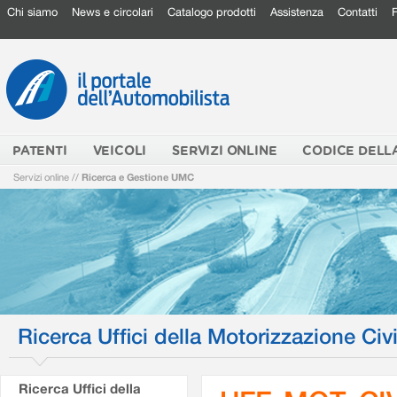
Chi siamo
News e circolari
Catalogo prodotti
Assistenza
Contatti
PATENTI
VEICOLI
SERVIZI ONLINE
CODICE DELL
Servizi online
//
Ricerca e Gestione UMC
Ricerca Uffici della Motorizzazione Civi
Ricerca Uffici della