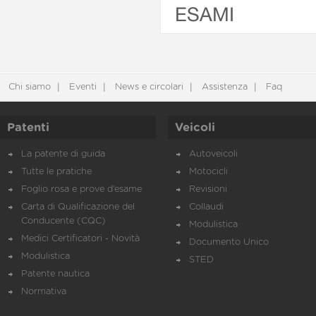
ESAMI
Chi siamo
Eventi
News e circolari
Assistenza
Faq
Patenti
Veicoli
La patente di guida
Autoveicoli
Tutte le pratiche
Motocicli
Foglio rosa e prove d’esame
Revisioni
Carta di Qualificazione del
Collaudi
Conducente (CQC)
Modulistica
Medici Certificatori - Novità
Documento Unico
Modulistica
STED
Patente nautica
Normativa