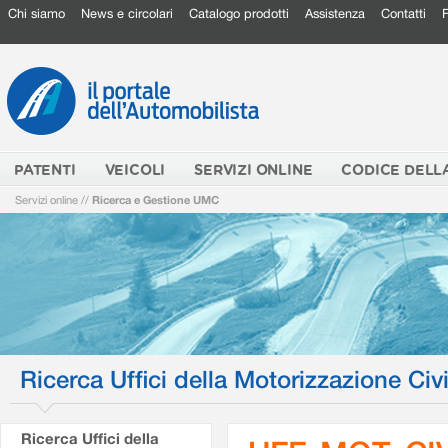
Chi siamo
News e circolari
Catalogo prodotti
Assistenza
Contatti
PATENTI
VEICOLI
SERVIZI ONLINE
CODICE DELL
Servizi online
//
Ricerca e Gestione UMC
Ricerca Uffici della Motorizzazione Civi
Ricerca Uffici della