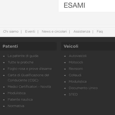
ESAMI
Chi siamo
Eventi
News e circolari
Assistenza
Faq
Patenti
Veicoli
La patente di guida
Autoveicoli
Tutte le pratiche
Motocicli
Foglio rosa e prove d’esame
Revisioni
Carta di Qualificazione del
Collaudi
Conducente (CQC)
Modulistica
Medici Certificatori - Novità
Documento Unico
Modulistica
STED
Patente nautica
Normativa