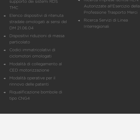
Ricerca Imprese iscritte REN 
supporto dei sistemi RDS
Autorizzate all'Esercizio della
TMC
Professione Trasporto Merci
Elenco dispositivi di ritenuta
Ricerca Servizi di Linea
stradale omologati ai sensi del
Interregionali
DM 21.06.04
Dispositivi riduzioni di massa
particolato
Codici immatricolativi di
ciclomotori omologati
Modalità di collegamento al
CED motorizzazione
Modalità operative per il
rinnovo delle patenti
Riqualificazione bombole di
tipo CNG4