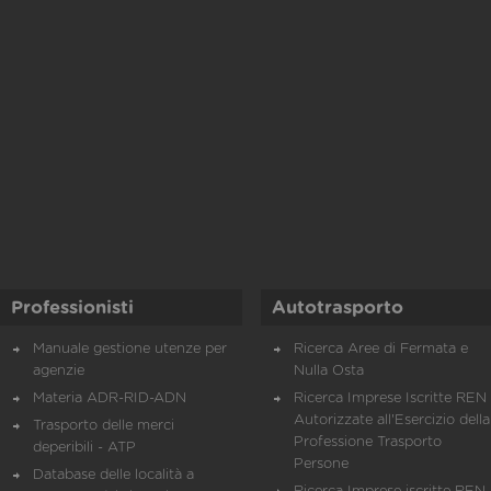
Professionisti
Autotrasporto
Manuale gestione utenze per
Ricerca Aree di Fermata e
agenzie
Nulla Osta
Materia ADR-RID-ADN
Ricerca Imprese Iscritte REN 
Autorizzate all'Esercizio della
Trasporto delle merci
Professione Trasporto
deperibili - ATP
Persone
Database delle località a