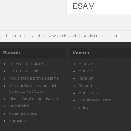
ESAMI
Chi siamo
Eventi
News e circolari
Assistenza
Faq
Patenti
Veicoli
La patente di guida
Autoveicoli
Tutte le pratiche
Motocicli
Foglio rosa e prove d’esame
Revisioni
Carta di Qualificazione del
Collaudi
Conducente (CQC)
Modulistica
Medici Certificatori - Novità
Documento Unico
Modulistica
STED
Patente nautica
Normativa