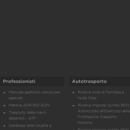
Professionisti
Autotrasporto
Manuale gestione utenze per
Ricerca Aree di Fermata e
agenzie
Nulla Osta
Materia ADR-RID-ADN
Ricerca Imprese Iscritte REN 
Autorizzate all'Esercizio della
Trasporto delle merci
Professione Trasporto
deperibili - ATP
Persone
Database delle località a