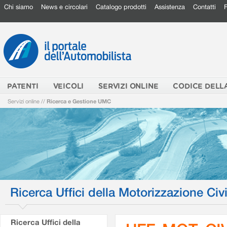
Chi siamo
News e circolari
Catalogo prodotti
Assistenza
Contatti
PATENTI
VEICOLI
SERVIZI ONLINE
CODICE DELL
Servizi online
//
Ricerca e Gestione UMC
Ricerca Uffici della Motorizzazione Civi
Ricerca Uffici della