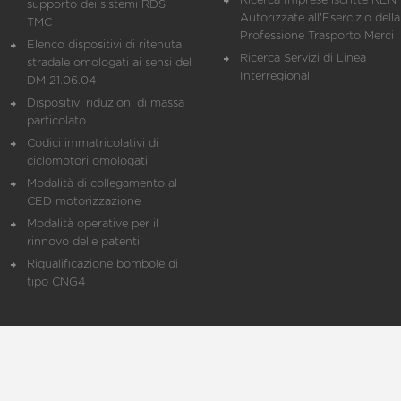
Ricerca Imprese iscritte REN 
supporto dei sistemi RDS
Autorizzate all'Esercizio della
TMC
Professione Trasporto Merci
Elenco dispositivi di ritenuta
Ricerca Servizi di Linea
stradale omologati ai sensi del
Interregionali
DM 21.06.04
Dispositivi riduzioni di massa
particolato
Codici immatricolativi di
ciclomotori omologati
Modalità di collegamento al
CED motorizzazione
Modalità operative per il
rinnovo delle patenti
Riqualificazione bombole di
tipo CNG4