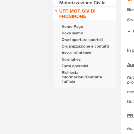
Motorizzazione Civile
Ben
UFF. MOT. CIV. DI
FROSINONE
Sed
Home Page
Dove siamo
Orari apertura sportelli
Organizzazione e contatti
In 
Avvisi all'utenza
Normative
Ape
Turni operativi
Richiesta
Nuo
informazioni/Contatta
l'ufficio
pro
mar
Nuo
PR
Nuo