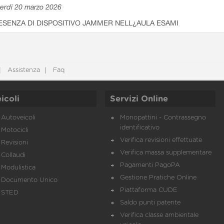
erdì 20 marzo 2026
ESENZA DI DISPOSITIVO JAMMER NELL¿AULA ESAMI
Assistenza
Faq
icoli
Servizi Online
Autoveicoli
Monopattini - Contrassegno
identificativo
Motocicli
Verifica revisioni effettuate
Revisioni
Verifica massa supplementare
Collaudi
Pagamenti PagoPA
Modulistica
Gestione Pratiche Online
Documento Unico
Piattaforma CUDE
STED
Saldo punti patente
Verifica classe ambientale