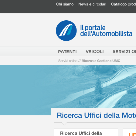
Chi siamo
News e circolari
Catalogo prod
PATENTI
VEICOLI
SERVIZI O
Servizi online
//
Ricerca e Gestione UMC
Ricerca Uffici della Mot
Ricerca Uffici della
UF