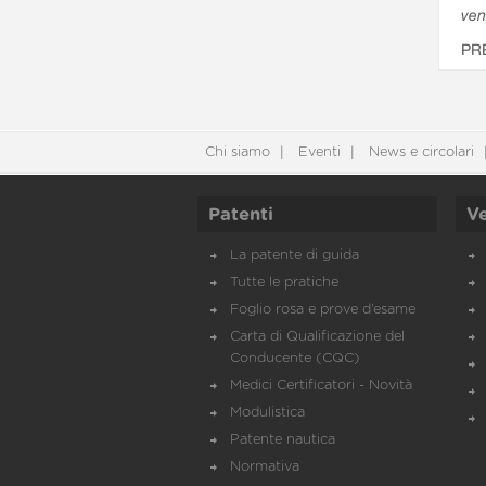
ven
PR
Chi siamo
Eventi
News e circolari
Patenti
Ve
La patente di guida
Tutte le pratiche
Foglio rosa e prove d’esame
Carta di Qualificazione del
Conducente (CQC)
Medici Certificatori - Novità
Modulistica
Patente nautica
Normativa