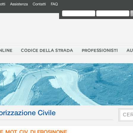
otti
Assistenza
Contatti
FAQ
NLINE
CODICE DELLA STRADA
PROFESSIONISTI
AU
orizzazione Civile
F. MOT. CIV. DI FROSINONE