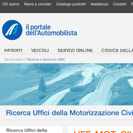
Chi siamo
News e circolari
Catalogo prodotti
Assistenza
Contatti
PATENTI
VEICOLI
SERVIZI ONLINE
CODICE DELL
Servizi online
//
Ricerca e Gestione UMC
Ricerca Uffici della Motorizzazione Civi
Ricerca Uffici della