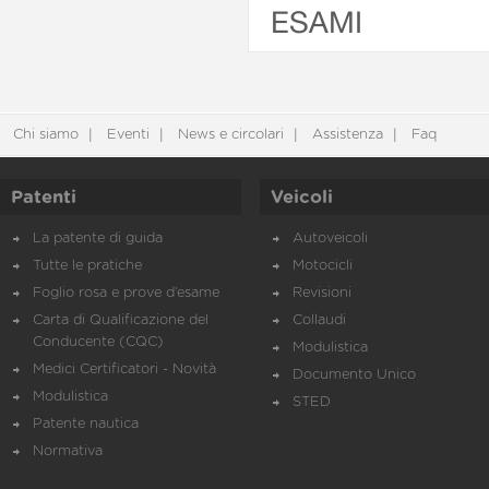
ESAMI
Chi siamo
Eventi
News e circolari
Assistenza
Faq
Patenti
Veicoli
La patente di guida
Autoveicoli
Tutte le pratiche
Motocicli
Foglio rosa e prove d’esame
Revisioni
Carta di Qualificazione del
Collaudi
Conducente (CQC)
Modulistica
Medici Certificatori - Novità
Documento Unico
Modulistica
STED
Patente nautica
Normativa