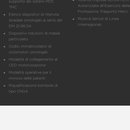
Ricerca Imprese iscritte REN 
supporto dei sistemi RDS
Autorizzate all'Esercizio della
TMC
Professione Trasporto Merci
Elenco dispositivi di ritenuta
Ricerca Servizi di Linea
stradale omologati ai sensi del
Interregionali
DM 21.06.04
Dispositivi riduzioni di massa
particolato
Codici immatricolativi di
ciclomotori omologati
Modalità di collegamento al
CED motorizzazione
Modalità operative per il
rinnovo delle patenti
Riqualificazione bombole di
tipo CNG4