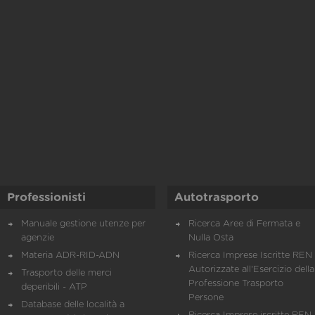
Professionisti
Autotrasporto
Manuale gestione utenze per
Ricerca Aree di Fermata e
agenzie
Nulla Osta
Materia ADR-RID-ADN
Ricerca Imprese Iscritte REN 
Autorizzate all'Esercizio della
Trasporto delle merci
Professione Trasporto
deperibili - ATP
Persone
Database delle località a