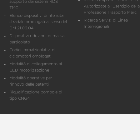
Ricerca Imprese iscritte REN 
supporto dei sistemi RDS
Autorizzate all'Esercizio della
TMC
Professione Trasporto Merci
Elenco dispositivi di ritenuta
Ricerca Servizi di Linea
stradale omologati ai sensi del
Interregionali
DM 21.06.04
Dispositivi riduzioni di massa
particolato
Codici immatricolativi di
ciclomotori omologati
Modalità di collegamento al
CED motorizzazione
Modalità operative per il
rinnovo delle patenti
Riqualificazione bombole di
tipo CNG4