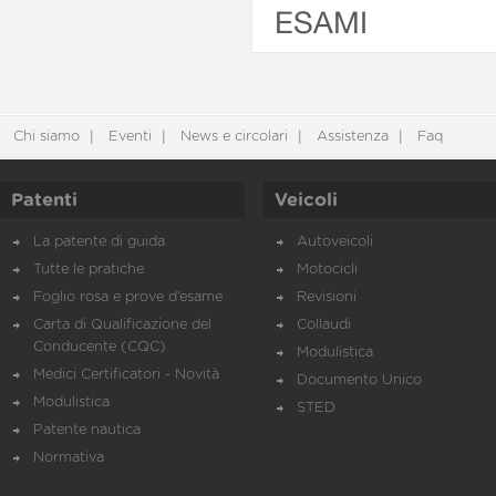
ESAMI
Chi siamo
Eventi
News e circolari
Assistenza
Faq
Patenti
Veicoli
La patente di guida
Autoveicoli
Tutte le pratiche
Motocicli
Foglio rosa e prove d’esame
Revisioni
Carta di Qualificazione del
Collaudi
Conducente (CQC)
Modulistica
Medici Certificatori - Novità
Documento Unico
Modulistica
STED
Patente nautica
Normativa