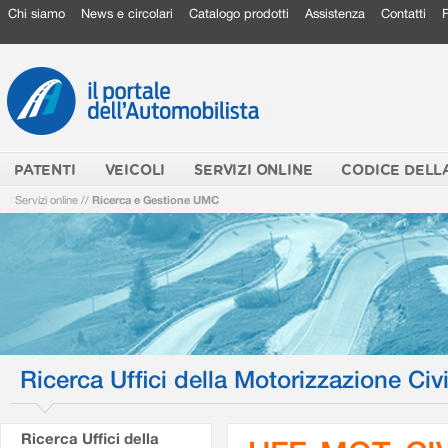
Chi siamo
News e circolari
Catalogo prodotti
Assistenza
Contatti
PATENTI
VEICOLI
SERVIZI ONLINE
CODICE DELL
Servizi online
//
Ricerca e Gestione UMC
Ricerca Uffici della Motorizzazione Civi
Ricerca Uffici della