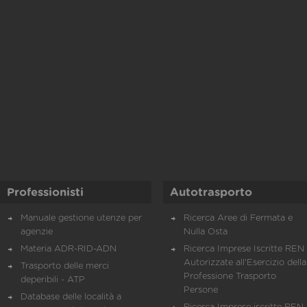
Professionisti
Autotrasporto
Manuale gestione utenze per
Ricerca Aree di Fermata e
agenzie
Nulla Osta
Materia ADR-RID-ADN
Ricerca Imprese Iscritte REN 
Autorizzate all'Esercizio della
Trasporto delle merci
Professione Trasporto
deperibili - ATP
Persone
Database delle località a