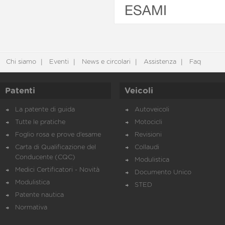
ESAMI
Chi siamo
Eventi
News e circolari
Assistenza
Faq
Patenti
Veicoli
La patente di guida
Autoveicoli
Tutte le pratiche
Motocicli
Foglio rosa e prove d’esame
Revisioni
Carta di Qualificazione del
Collaudi
Conducente (CQC)
Modulistica
Medici Certificatori - Novità
Documento Unico
Modulistica
STED
Patente nautica
Normativa