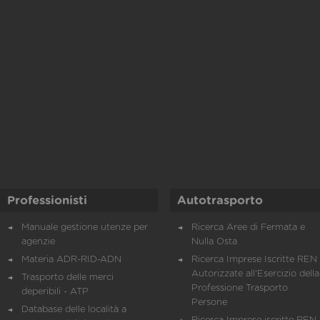
Professionisti
Autotrasporto
Manuale gestione utenze per
Ricerca Aree di Fermata e
agenzie
Nulla Osta
Materia ADR-RID-ADN
Ricerca Imprese Iscritte REN 
Autorizzate all'Esercizio della
Trasporto delle merci
Professione Trasporto
deperibili - ATP
Persone
Database delle località a