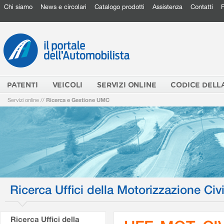
Chi siamo
News e circolari
Catalogo prodotti
Assistenza
Contatti
PATENTI
VEICOLI
SERVIZI ONLINE
CODICE DELL
Servizi online
//
Ricerca e Gestione UMC
Ricerca Uffici della Motorizzazione Civi
Ricerca Uffici della