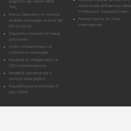
Ricerca Imprese iscritte REN 
supporto dei sistemi RDS
Autorizzate all'Esercizio della
TMC
Professione Trasporto Merci
Elenco dispositivi di ritenuta
Ricerca Servizi di Linea
stradale omologati ai sensi del
Interregionali
DM 21.06.04
Dispositivi riduzioni di massa
particolato
Codici immatricolativi di
ciclomotori omologati
Modalità di collegamento al
CED motorizzazione
Modalità operative per il
rinnovo delle patenti
Riqualificazione bombole di
tipo CNG4