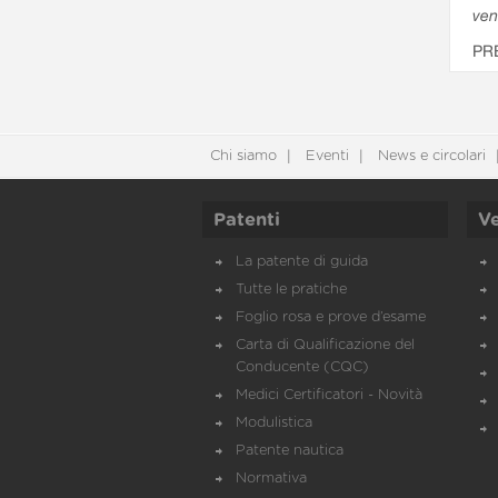
ven
PR
Chi siamo
Eventi
News e circolari
Patenti
Ve
La patente di guida
Tutte le pratiche
Foglio rosa e prove d’esame
Carta di Qualificazione del
Conducente (CQC)
Medici Certificatori - Novità
Modulistica
Patente nautica
Normativa