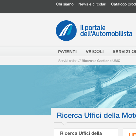
Chi siamo
News e circolari
Catalogo prod
PATENTI
VEICOLI
SERVIZI O
Servizi online
//
Ricerca e Gestione UMC
Ricerca Uffici della Mot
Ricerca Uffici della
UF