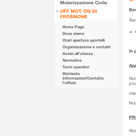
Motorizzazione Civile
Ben
UFF. MOT. CIV. DI
FROSINONE
Sed
Home Page
Dove siamo
Orari apertura sportelli
Organizzazione e contatti
In 
Avvisi all'utenza
Normative
Ape
Turni operativi
Richiesta
Nuo
informazioni/Contatta
l'ufficio
pro
mar
Nuo
PR
Nuo