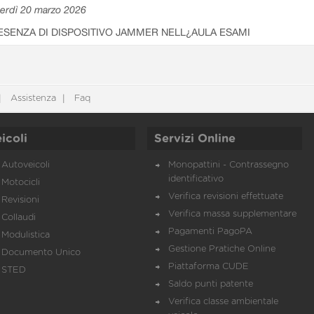
erdì 20 marzo 2026
ESENZA DI DISPOSITIVO JAMMER NELL¿AULA ESAMI
Assistenza
Faq
icoli
Servizi Online
Autoveicoli
Monopattini - Contrassegno
identificativo
Motocicli
Verifica revisioni effettuate
Revisioni
Verifica massa supplementare
Collaudi
Pagamenti PagoPA
Modulistica
Gestione Pratiche Online
Documento Unico
Piattaforma CUDE
STED
Saldo punti patente
Verifica classe ambientale