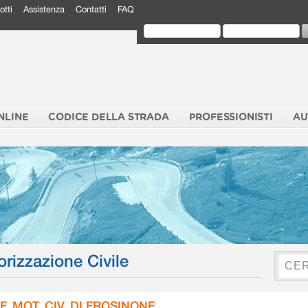
otti
Assistenza
Contatti
FAQ
NLINE
CODICE DELLA STRADA
PROFESSIONISTI
AU
orizzazione Civile
F. MOT. CIV. DI FROSINONE