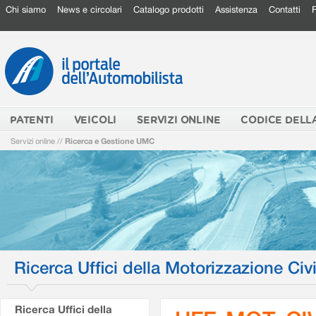
Chi siamo
News e circolari
Catalogo prodotti
Assistenza
Contatti
PATENTI
VEICOLI
SERVIZI ONLINE
CODICE DELL
Servizi online
//
Ricerca e Gestione UMC
Ricerca Uffici della Motorizzazione Civi
Ricerca Uffici della