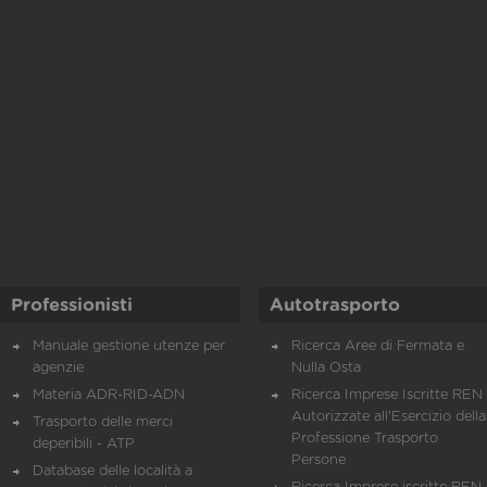
Professionisti
Autotrasporto
Manuale gestione utenze per
Ricerca Aree di Fermata e
agenzie
Nulla Osta
Materia ADR-RID-ADN
Ricerca Imprese Iscritte REN 
Autorizzate all'Esercizio della
Trasporto delle merci
Professione Trasporto
deperibili - ATP
Persone
Database delle località a