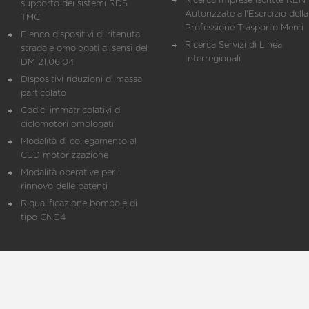
Ricerca Imprese iscritte REN 
supporto dei sistemi RDS
Autorizzate all'Esercizio della
TMC
Professione Trasporto Merci
Elenco dispositivi di ritenuta
Ricerca Servizi di Linea
stradale omologati ai sensi del
Interregionali
DM 21.06.04
Dispositivi riduzioni di massa
particolato
Codici immatricolativi di
ciclomotori omologati
Modalità di collegamento al
CED motorizzazione
Modalità operative per il
rinnovo delle patenti
Riqualificazione bombole di
tipo CNG4