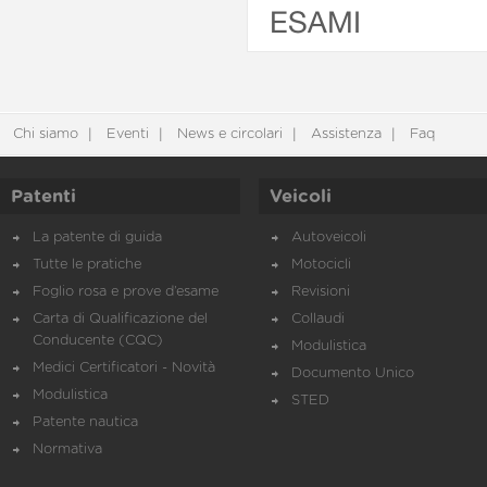
ESAMI
Chi siamo
Eventi
News e circolari
Assistenza
Faq
Patenti
Veicoli
La patente di guida
Autoveicoli
Tutte le pratiche
Motocicli
Foglio rosa e prove d’esame
Revisioni
Carta di Qualificazione del
Collaudi
Conducente (CQC)
Modulistica
Medici Certificatori - Novità
Documento Unico
Modulistica
STED
Patente nautica
Normativa