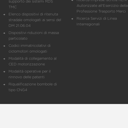
Ricerca Imprese iscritte REN 
supporto dei sistemi RDS
Autorizzate all'Esercizio della
TMC
Professione Trasporto Merci
Elenco dispositivi di ritenuta
Ricerca Servizi di Linea
stradale omologati ai sensi del
Interregionali
DM 21.06.04
Dispositivi riduzioni di massa
particolato
Codici immatricolativi di
ciclomotori omologati
Modalità di collegamento al
CED motorizzazione
Modalità operative per il
rinnovo delle patenti
Riqualificazione bombole di
tipo CNG4