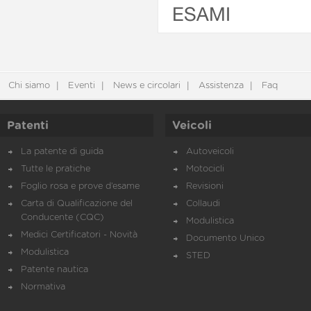
ESAMI
Chi siamo
Eventi
News e circolari
Assistenza
Faq
Patenti
Veicoli
La patente di guida
Autoveicoli
Tutte le pratiche
Motocicli
Foglio rosa e prove d’esame
Revisioni
Carta di Qualificazione del
Collaudi
Conducente (CQC)
Modulistica
Medici Certificatori - Novità
Documento Unico
Modulistica
STED
Patente nautica
Normativa