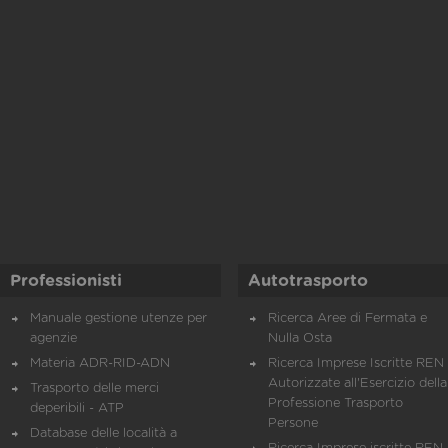
Professionisti
Autotrasporto
Manuale gestione utenze per
Ricerca Aree di Fermata e
agenzie
Nulla Osta
Materia ADR-RID-ADN
Ricerca Imprese Iscritte REN 
Autorizzate all'Esercizio della
Trasporto delle merci
Professione Trasporto
deperibili - ATP
Persone
Database delle località a