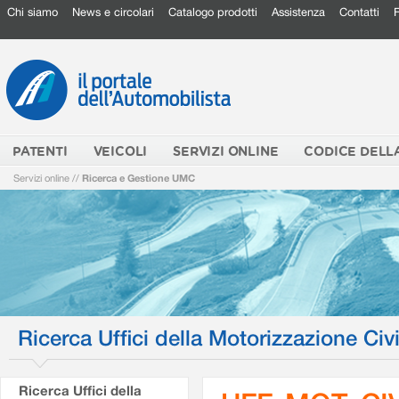
Chi siamo
News e circolari
Catalogo prodotti
Assistenza
Contatti
PATENTI
VEICOLI
SERVIZI ONLINE
CODICE DELL
Servizi online
//
Ricerca e Gestione UMC
Ricerca Uffici della Motorizzazione Civi
Ricerca Uffici della