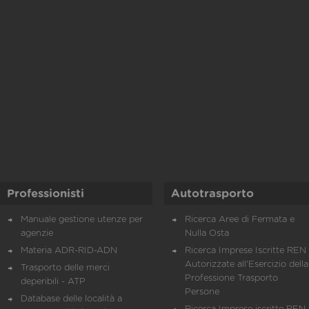
Professionisti
Autotrasporto
Manuale gestione utenze per
Ricerca Aree di Fermata e
agenzie
Nulla Osta
Materia ADR-RID-ADN
Ricerca Imprese Iscritte REN 
Autorizzate all'Esercizio della
Trasporto delle merci
Professione Trasporto
deperibili - ATP
Persone
Database delle località a