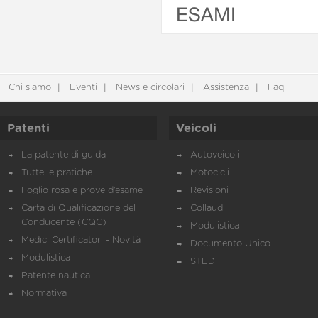
ESAMI
Chi siamo
Eventi
News e circolari
Assistenza
Faq
Patenti
Veicoli
La patente di guida
Autoveicoli
Tutte le pratiche
Motocicli
Foglio rosa e prove d’esame
Revisioni
Carta di Qualificazione del
Collaudi
Conducente (CQC)
Modulistica
Medici Certificatori - Novità
Documento Unico
Modulistica
STED
Patente nautica
Normativa