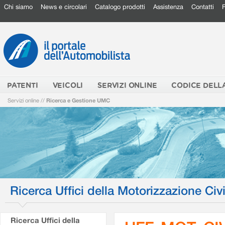
Chi siamo
News e circolari
Catalogo prodotti
Assistenza
Contatti
PATENTI
VEICOLI
SERVIZI ONLINE
CODICE DELL
Servizi online
//
Ricerca e Gestione UMC
Ricerca Uffici della Motorizzazione Civi
Ricerca Uffici della