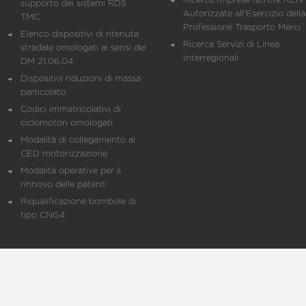
Ricerca Imprese iscritte REN 
supporto dei sistemi RDS
Autorizzate all'Esercizio della
TMC
Professione Trasporto Merci
Elenco dispositivi di ritenuta
Ricerca Servizi di Linea
stradale omologati ai sensi del
Interregionali
DM 21.06.04
Dispositivi riduzioni di massa
particolato
Codici immatricolativi di
ciclomotori omologati
Modalità di collegamento al
CED motorizzazione
Modalità operative per il
rinnovo delle patenti
Riqualificazione bombole di
tipo CNG4