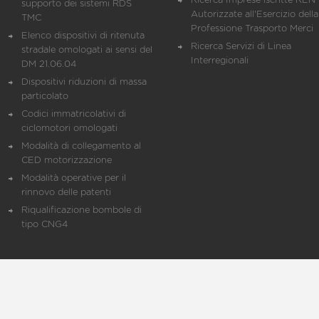
Ricerca Imprese iscritte REN 
supporto dei sistemi RDS
Autorizzate all'Esercizio della
TMC
Professione Trasporto Merci
Elenco dispositivi di ritenuta
Ricerca Servizi di Linea
stradale omologati ai sensi del
Interregionali
DM 21.06.04
Dispositivi riduzioni di massa
particolato
Codici immatricolativi di
ciclomotori omologati
Modalità di collegamento al
CED motorizzazione
Modalità operative per il
rinnovo delle patenti
Riqualificazione bombole di
tipo CNG4