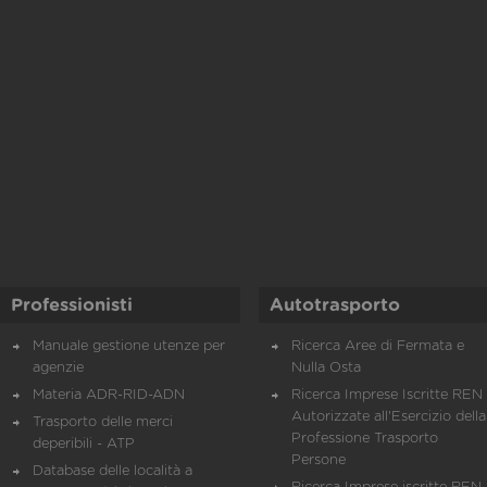
Professionisti
Autotrasporto
Manuale gestione utenze per
Ricerca Aree di Fermata e
agenzie
Nulla Osta
Materia ADR-RID-ADN
Ricerca Imprese Iscritte REN 
Autorizzate all'Esercizio della
Trasporto delle merci
Professione Trasporto
deperibili - ATP
Persone
Database delle località a