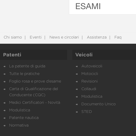
ESAMI
Chi siamo
Eventi
News e circolari
Assistenza
Faq
Patenti
Veicoli
La patente di guida
Autoveicoli
Tutte le pratiche
Motocicli
Foglio rosa e prove d’esame
Revisioni
Carta di Qualificazione del
Collaudi
Conducente (CQC)
Modulistica
Medici Certificatori - Novità
Documento Unico
Modulistica
STED
Patente nautica
Normativa