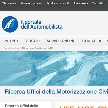
Chi siamo
News e circolari
Catalogo prodotti
Assistenza
Contatti
PATENTI
VEICOLI
SERVIZI ONLINE
CODICE DELL
Servizi online
//
Ricerca e Gestione UMC
Ricerca Uffici della Motorizzazione Civi
Ricerca Uffici della