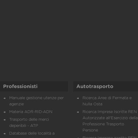
Professionisti
Autotrasporto
Manuale gestione utenze per
Ricerca Aree di Fermata e
agenzie
Nulla Osta
Materia ADR-RID-ADN
Ricerca Imprese Iscritte REN 
Autorizzate all'Esercizio della
Trasporto delle merci
Professione Trasporto
deperibili - ATP
Persone
Database delle località a