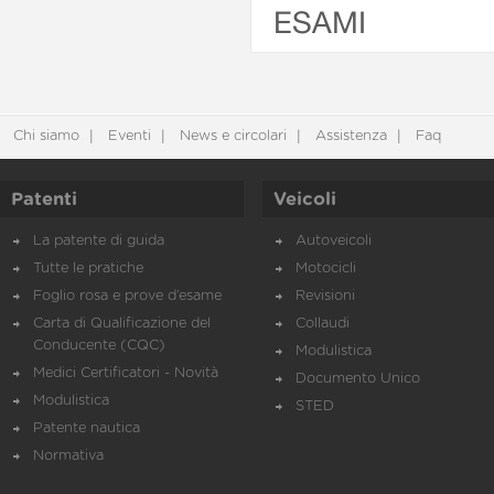
ESAMI
Chi siamo
Eventi
News e circolari
Assistenza
Faq
Patenti
Veicoli
La patente di guida
Autoveicoli
Tutte le pratiche
Motocicli
Foglio rosa e prove d’esame
Revisioni
Carta di Qualificazione del
Collaudi
Conducente (CQC)
Modulistica
Medici Certificatori - Novità
Documento Unico
Modulistica
STED
Patente nautica
Normativa