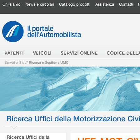
Chi siamo
News e circolari
Catalogo prodotti
Assistenza
Contatti
PATENTI
VEICOLI
SERVIZI ONLINE
CODICE DELL
Servizi online
//
Ricerca e Gestione UMC
Ricerca Uffici della Motorizzazione Civi
Ricerca Uffici della