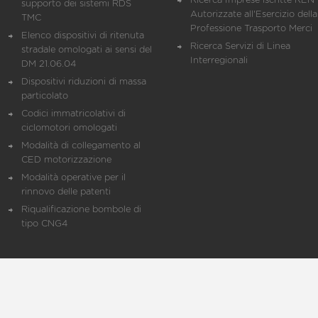
Ricerca Imprese iscritte REN 
supporto dei sistemi RDS
Autorizzate all'Esercizio della
TMC
Professione Trasporto Merci
Elenco dispositivi di ritenuta
Ricerca Servizi di Linea
stradale omologati ai sensi del
Interregionali
DM 21.06.04
Dispositivi riduzioni di massa
particolato
Codici immatricolativi di
ciclomotori omologati
Modalità di collegamento al
CED motorizzazione
Modalità operative per il
rinnovo delle patenti
Riqualificazione bombole di
tipo CNG4