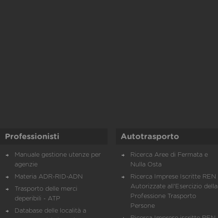
Professionisti
Autotrasporto
Manuale gestione utenze per
Ricerca Aree di Fermata e
agenzie
Nulla Osta
Materia ADR-RID-ADN
Ricerca Imprese Iscritte REN 
Autorizzate all'Esercizio della
Trasporto delle merci
Professione Trasporto
deperibili - ATP
Persone
Database delle località a