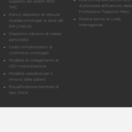
Ricerca Imprese iscritte REN 
supporto dei sistemi RDS
Autorizzate all'Esercizio della
TMC
Professione Trasporto Merci
Elenco dispositivi di ritenuta
Ricerca Servizi di Linea
stradale omologati ai sensi del
Interregionali
DM 21.06.04
Dispositivi riduzioni di massa
particolato
Codici immatricolativi di
ciclomotori omologati
Modalità di collegamento al
CED motorizzazione
Modalità operative per il
rinnovo delle patenti
Riqualificazione bombole di
tipo CNG4