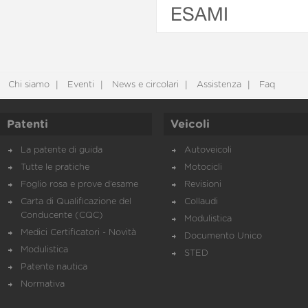
ESAMI
Chi siamo
Eventi
News e circolari
Assistenza
Faq
Patenti
Veicoli
La patente di guida
Autoveicoli
Tutte le pratiche
Motocicli
Foglio rosa e prove d’esame
Revisioni
Carta di Qualificazione del
Collaudi
Conducente (CQC)
Modulistica
Medici Certificatori - Novità
Documento Unico
Modulistica
STED
Patente nautica
Normativa