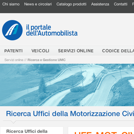
Chi siamo
News e circolari
Catalogo prodotti
Assistenza
Contatti
PATENTI
VEICOLI
SERVIZI ONLINE
CODICE DELL
Servizi online
//
Ricerca e Gestione UMC
Ricerca Uffici della Motorizzazione Civi
Ricerca Uffici della