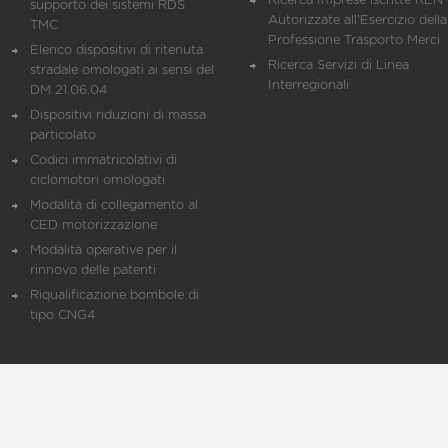
Ricerca Imprese iscritte REN 
supporto dei sistemi RDS
Autorizzate all'Esercizio della
TMC
Professione Trasporto Merci
Elenco dispositivi di ritenuta
Ricerca Servizi di Linea
stradale omologati ai sensi del
Interregionali
DM 21.06.04
Dispositivi riduzioni di massa
particolato
Codici immatricolativi di
ciclomotori omologati
Modalità di collegamento al
CED motorizzazione
Modalità operative per il
rinnovo delle patenti
Riqualificazione bombole di
tipo CNG4