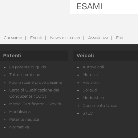
ESAMI
Chi siamo
Eventi
News e circolari
Assistenza
Faq
Patenti
Veicoli
La patente di guida
Autoveicoli
Tutte le pratiche
Motocicli
Foglio rosa e prove d’esame
Revisioni
Carta di Qualificazione del
Collaudi
Conducente (CQC)
Modulistica
Medici Certificatori - Novità
Documento Unico
Modulistica
STED
Patente nautica
Normativa