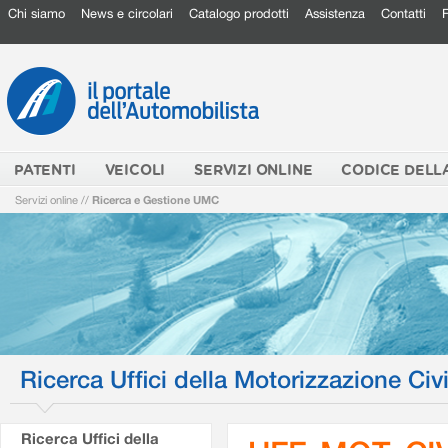
Chi siamo
News e circolari
Catalogo prodotti
Assistenza
Contatti
PATENTI
VEICOLI
SERVIZI ONLINE
CODICE DELL
Servizi online
//
Ricerca e Gestione UMC
Ricerca Uffici della Motorizzazione Civi
Ricerca Uffici della