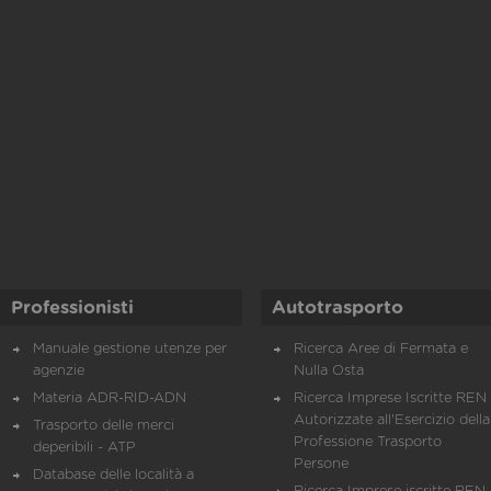
Professionisti
Autotrasporto
Manuale gestione utenze per
Ricerca Aree di Fermata e
agenzie
Nulla Osta
Materia ADR-RID-ADN
Ricerca Imprese Iscritte REN 
Autorizzate all'Esercizio della
Trasporto delle merci
Professione Trasporto
deperibili - ATP
Persone
Database delle località a