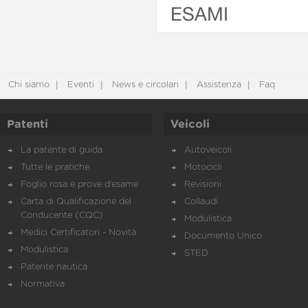
ESAMI
Chi siamo
Eventi
News e circolari
Assistenza
Faq
Patenti
Veicoli
La patente di guida
Autoveicoli
Tutte le pratiche
Motocicli
Foglio rosa e prove d’esame
Revisioni
Carta di Qualificazione del
Collaudi
Conducente (CQC)
Modulistica
Medici Certificatori - Novità
Documento Unico
Modulistica
STED
Patente nautica
Normativa