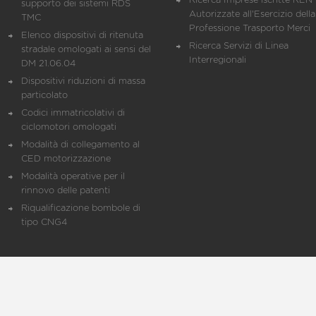
Ricerca Imprese iscritte REN 
supporto dei sistemi RDS
Autorizzate all'Esercizio della
TMC
Professione Trasporto Merci
Elenco dispositivi di ritenuta
Ricerca Servizi di Linea
stradale omologati ai sensi del
Interregionali
DM 21.06.04
Dispositivi riduzioni di massa
particolato
Codici immatricolativi di
ciclomotori omologati
Modalità di collegamento al
CED motorizzazione
Modalità operative per il
rinnovo delle patenti
Riqualificazione bombole di
tipo CNG4