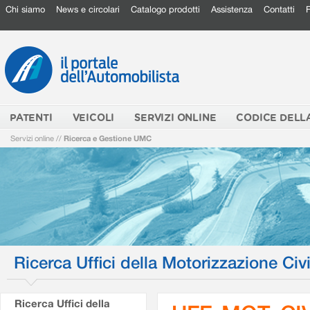
Chi siamo
News e circolari
Catalogo prodotti
Assistenza
Contatti
PATENTI
VEICOLI
SERVIZI ONLINE
CODICE DELL
Servizi online
//
Ricerca e Gestione UMC
Ricerca Uffici della Motorizzazione Civi
Ricerca Uffici della