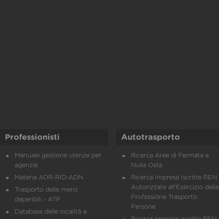
Professionisti
Autotrasporto
Manuale gestione utenze per
Ricerca Aree di Fermata e
agenzie
Nulla Osta
Materia ADR-RID-ADN
Ricerca Imprese Iscritte REN 
Autorizzate all'Esercizio della
Trasporto delle merci
Professione Trasporto
deperibili - ATP
Persone
Database delle località a