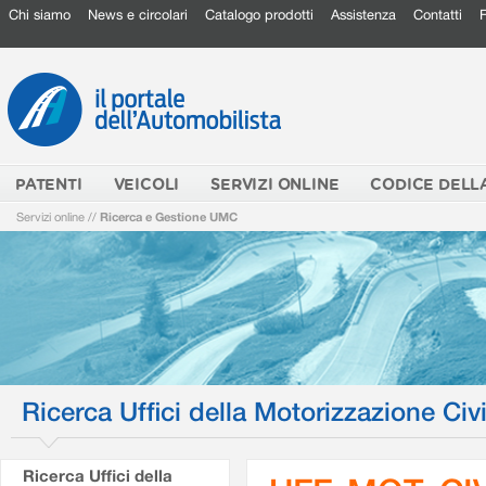
Chi siamo
News e circolari
Catalogo prodotti
Assistenza
Contatti
PATENTI
VEICOLI
SERVIZI ONLINE
CODICE DELL
Servizi online
//
Ricerca e Gestione UMC
Ricerca Uffici della Motorizzazione Civi
Ricerca Uffici della