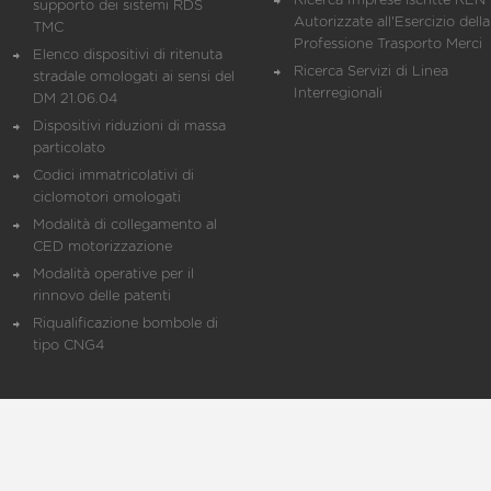
Ricerca Imprese iscritte REN 
supporto dei sistemi RDS
Autorizzate all'Esercizio della
TMC
Professione Trasporto Merci
Elenco dispositivi di ritenuta
Ricerca Servizi di Linea
stradale omologati ai sensi del
Interregionali
DM 21.06.04
Dispositivi riduzioni di massa
particolato
Codici immatricolativi di
ciclomotori omologati
Modalità di collegamento al
CED motorizzazione
Modalità operative per il
rinnovo delle patenti
Riqualificazione bombole di
tipo CNG4