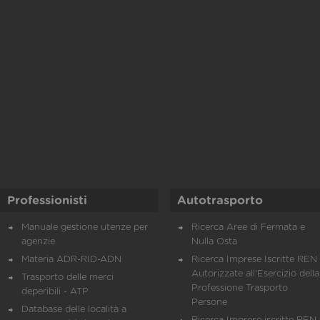
Professionisti
Autotrasporto
Manuale gestione utenze per
Ricerca Aree di Fermata e
agenzie
Nulla Osta
Materia ADR-RID-ADN
Ricerca Imprese Iscritte REN 
Autorizzate all'Esercizio della
Trasporto delle merci
Professione Trasporto
deperibili - ATP
Persone
Database delle località a