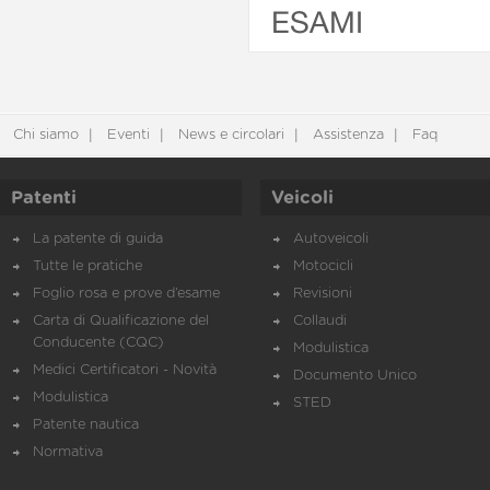
ESAMI
Chi siamo
Eventi
News e circolari
Assistenza
Faq
Patenti
Veicoli
La patente di guida
Autoveicoli
Tutte le pratiche
Motocicli
Foglio rosa e prove d’esame
Revisioni
Carta di Qualificazione del
Collaudi
Conducente (CQC)
Modulistica
Medici Certificatori - Novità
Documento Unico
Modulistica
STED
Patente nautica
Normativa