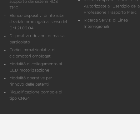
Ricerca Imprese iscritte REN 
supporto dei sistemi RDS
Autorizzate all'Esercizio della
TMC
Professione Trasporto Merci
Elenco dispositivi di ritenuta
Ricerca Servizi di Linea
stradale omologati ai sensi del
Interregionali
DM 21.06.04
Dispositivi riduzioni di massa
particolato
Codici immatricolativi di
ciclomotori omologati
Modalità di collegamento al
CED motorizzazione
Modalità operative per il
rinnovo delle patenti
Riqualificazione bombole di
tipo CNG4