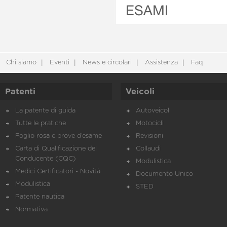
ESAMI
Chi siamo
Eventi
News e circolari
Assistenza
Faq
Patenti
Veicoli
La patente di guida
Autoveicoli
Tutte le pratiche
Motocicli
Foglio rosa e prove d’esame
Revisioni
Carta di Qualificazione del
Collaudi
Conducente (CQC)
Modulistica
Medici Certificatori - Novità
Documento Unico
Modulistica
STED
Patente nautica
Normativa