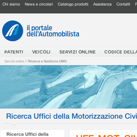
Chi siamo
News e circolari
Catalogo prodotti
Assistenza
Contatti
PATENTI
VEICOLI
SERVIZI ONLINE
CODICE DELL
Servizi online
//
Ricerca e Gestione UMC
Ricerca Uffici della Motorizzazione Civi
Ricerca Uffici della