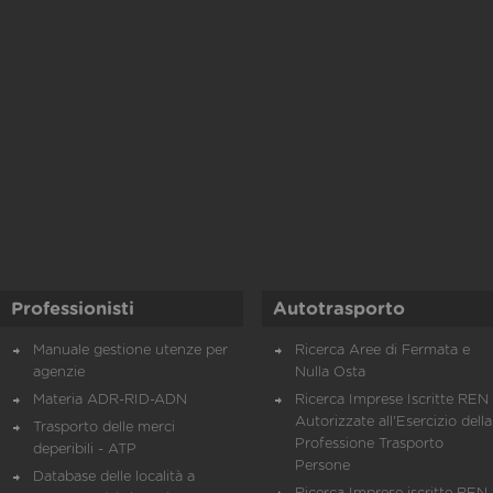
Professionisti
Autotrasporto
Manuale gestione utenze per
Ricerca Aree di Fermata e
agenzie
Nulla Osta
Materia ADR-RID-ADN
Ricerca Imprese Iscritte REN 
Autorizzate all'Esercizio della
Trasporto delle merci
Professione Trasporto
deperibili - ATP
Persone
Database delle località a