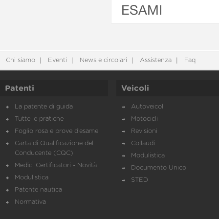
ESAMI
Chi siamo
Eventi
News e circolari
Assistenza
Faq
Patenti
Veicoli
La patente di guida
Autoveicoli
Tutte le pratiche
Motocicli
Foglio rosa e prove d’esame
Revisioni
Carta di Qualificazione del
Collaudi
Conducente (CQC)
Modulistica
Medici Certificatori - Novità
Documento Unico
Modulistica
STED
Patente nautica
Normativa