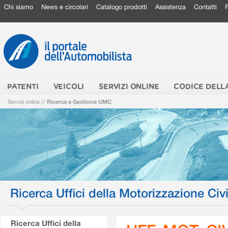
Chi siamo
News e circolari
Catalogo prodotti
Assistenza
Contatti
PATENTI
VEICOLI
SERVIZI ONLINE
CODICE DELL
Servizi online
//
Ricerca e Gestione UMC
Ricerca Uffici della Motorizzazione Civi
Ricerca Uffici della