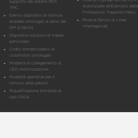
Ricerca Imprese iscritte REN 
supporto dei sistemi RDS
Autorizzate all'Esercizio della
TMC
Professione Trasporto Merci
Elenco dispositivi di ritenuta
Ricerca Servizi di Linea
stradale omologati ai sensi del
Interregionali
DM 21.06.04
Dispositivi riduzioni di massa
particolato
Codici immatricolativi di
ciclomotori omologati
Modalità di collegamento al
CED motorizzazione
Modalità operative per il
rinnovo delle patenti
Riqualificazione bombole di
tipo CNG4