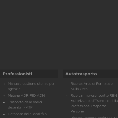
Professionisti
Autotrasporto
Manuale gestione utenze per
Ricerca Aree di Fermata e
agenzie
Nulla Osta
Materia ADR-RID-ADN
Ricerca Imprese Iscritte REN 
Autorizzate all'Esercizio della
Trasporto delle merci
Professione Trasporto
deperibili - ATP
Persone
Database delle località a