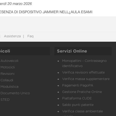
erdì 20 marzo 2026
ESENZA DI DISPOSITIVO JAMMER NELL¿AULA ESAMI
Assistenza
Faq
icoli
Servizi Online
Autoveicoli
Monopattini - Contrassegno
identificativo
Motocicli
Verifica revisioni effettuate
Revisioni
Verifica massa supplementare
Collaudi
Pagamenti PagoPA
Modulistica
Gestione Pratiche Online
Documento Unico
Piattaforma CUDE
STED
Saldo punti patente
Verifica classe ambientale