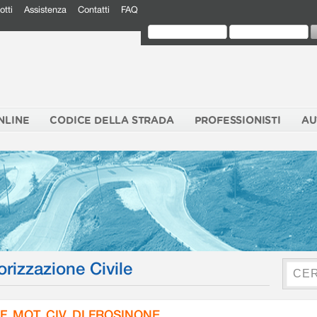
otti
Assistenza
Contatti
FAQ
NLINE
CODICE DELLA STRADA
PROFESSIONISTI
AU
orizzazione Civile
F. MOT. CIV. DI FROSINONE