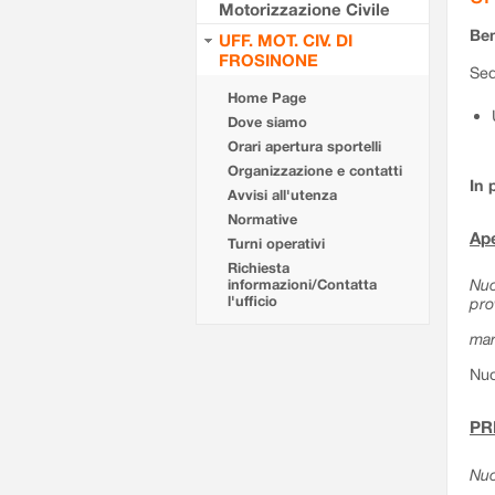
Motorizzazione Civile
Ben
UFF. MOT. CIV. DI
FROSINONE
Sed
Home Page
Dove siamo
Orari apertura sportelli
Organizzazione e contatti
In 
Avvisi all'utenza
Normative
Ape
Turni operativi
Richiesta
Nuo
informazioni/Contatta
l'ufficio
pro
mar
Nuo
PR
Nuo