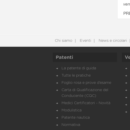
ven
PR
Chi siamo
Eventi
News e circolari
Patenti
Ve
La patente di guida
Tutte le pratiche
Foglio rosa e prove d’esame
Carta di Qualificazione del
Conducente (CQC)
Medici Certificatori - Novità
Modulistica
Patente nautica
Normativa