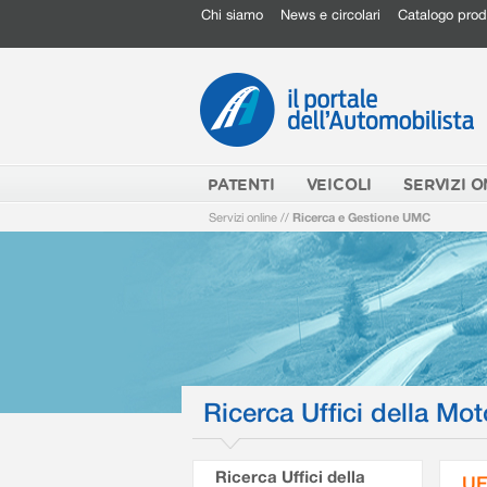
Chi siamo
News e circolari
Catalogo prod
PATENTI
VEICOLI
SERVIZI O
Servizi online
//
Ricerca e Gestione UMC
Ricerca Uffici della Mot
Ricerca Uffici della
UF