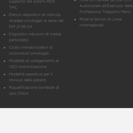
Ricerca Imprese iscritte REN 
supporto dei sistemi RDS
Autorizzate all'Esercizio della
TMC
Professione Trasporto Merci
Elenco dispositivi di ritenuta
Ricerca Servizi di Linea
stradale omologati ai sensi del
Interregionali
DM 21.06.04
Dispositivi riduzioni di massa
particolato
Codici immatricolativi di
ciclomotori omologati
Modalità di collegamento al
CED motorizzazione
Modalità operative per il
rinnovo delle patenti
Riqualificazione bombole di
tipo CNG4