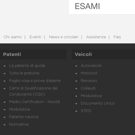
ESAMI
Chi siamo
Eventi
News e circolari
Assistenza
Faq
Patenti
Veicoli
La patente di guida
Autoveicoli
Tutte le pratiche
Motocicli
Foglio rosa e prove d’esame
Revisioni
Carta di Qualificazione del
Collaudi
Conducente (CQC)
Modulistica
Medici Certificatori - Novità
Documento Unico
Modulistica
STED
Patente nautica
Normativa