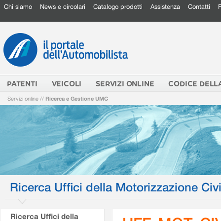
Chi siamo
News e circolari
Catalogo prodotti
Assistenza
Contatti
PATENTI
VEICOLI
SERVIZI ONLINE
CODICE DELL
Servizi online
//
Ricerca e Gestione UMC
Ricerca Uffici della Motorizzazione Civi
Ricerca Uffici della