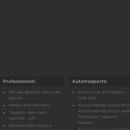
Professionisti
Autotrasporto
Manuale gestione utenze per
Ricerca Aree di Fermata e
agenzie
Nulla Osta
Materia ADR-RID-ADN
Ricerca Imprese Iscritte REN 
Autorizzate all'Esercizio della
Trasporto delle merci
Professione Trasporto
deperibili - ATP
Persone
Database delle località a