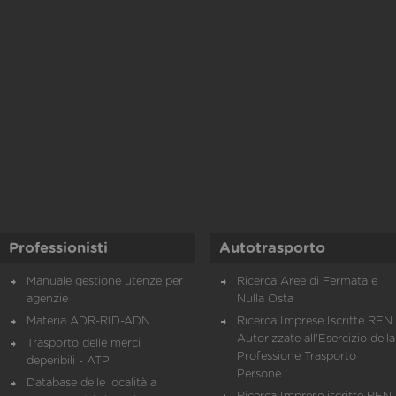
Professionisti
Autotrasporto
Manuale gestione utenze per
Ricerca Aree di Fermata e
agenzie
Nulla Osta
Materia ADR-RID-ADN
Ricerca Imprese Iscritte REN 
Autorizzate all'Esercizio della
Trasporto delle merci
Professione Trasporto
deperibili - ATP
Persone
Database delle località a