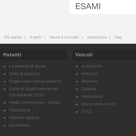
ESAMI
Chi siamo
Eventi
News e circolari
Assistenza
Faq
Patenti
Veicoli
La patente di guida
Autoveicoli
Tutte le pratiche
Motocicli
Foglio rosa e prove d’esame
Revisioni
Carta di Qualificazione del
Collaudi
Conducente (CQC)
Modulistica
Medici Certificatori - Novità
Documento Unico
Modulistica
STED
Patente nautica
Normativa