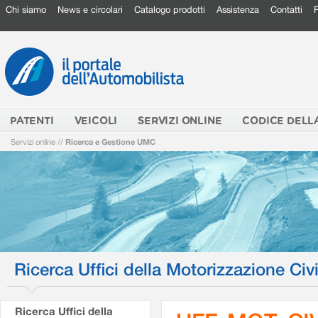
Chi siamo
News e circolari
Catalogo prodotti
Assistenza
Contatti
PATENTI
VEICOLI
SERVIZI ONLINE
CODICE DELL
Servizi online
//
Ricerca e Gestione UMC
Ricerca Uffici della Motorizzazione Civi
Ricerca Uffici della