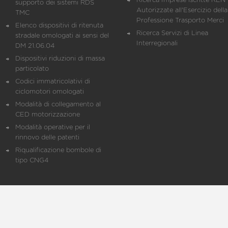
Ricerca Imprese iscritte REN 
supporto dei sistemi RDS
Autorizzate all'Esercizio della
TMC
Professione Trasporto Merci
Elenco dispositivi di ritenuta
Ricerca Servizi di Linea
stradale omologati ai sensi del
Interregionali
DM 21.06.04
Dispositivi riduzioni di massa
particolato
Codici immatricolativi di
ciclomotori omologati
Modalità di collegamento al
CED motorizzazione
Modalità operative per il
rinnovo delle patenti
Riqualificazione bombole di
tipo CNG4