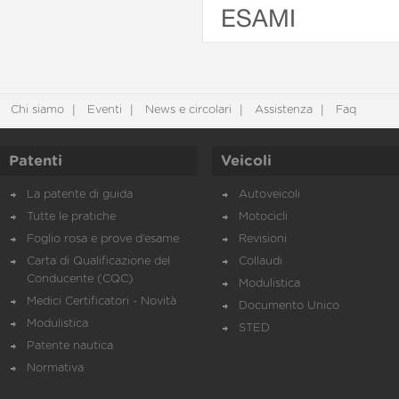
ESAMI
Chi siamo
Eventi
News e circolari
Assistenza
Faq
Patenti
Veicoli
La patente di guida
Autoveicoli
Tutte le pratiche
Motocicli
Foglio rosa e prove d’esame
Revisioni
Carta di Qualificazione del
Collaudi
Conducente (CQC)
Modulistica
Medici Certificatori - Novità
Documento Unico
Modulistica
STED
Patente nautica
Normativa