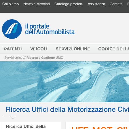
Chi siamo
News e circolari
Catalogo prodotti
Assistenza
Contatti
PATENTI
VEICOLI
SERVIZI ONLINE
CODICE DELL
Servizi online
//
Ricerca e Gestione UMC
Ricerca Uffici della Motorizzazione Civi
Ricerca Uffici della