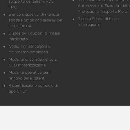
Ricerca Imprese iscritte REN 
supporto dei sistemi RDS
Autorizzate all'Esercizio della
TMC
Professione Trasporto Merci
Elenco dispositivi di ritenuta
Ricerca Servizi di Linea
stradale omologati ai sensi del
Interregionali
DM 21.06.04
Dispositivi riduzioni di massa
particolato
Codici immatricolativi di
ciclomotori omologati
Modalità di collegamento al
CED motorizzazione
Modalità operative per il
rinnovo delle patenti
Riqualificazione bombole di
tipo CNG4