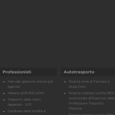
Professionisti
Autotrasporto
Manuale gestione utenze per
Ricerca Aree di Fermata e
agenzie
Nulla Osta
Materia ADR-RID-ADN
Ricerca Imprese Iscritte REN 
Autorizzate all'Esercizio della
Trasporto delle merci
Professione Trasporto
deperibili - ATP
Persone
Database delle località a