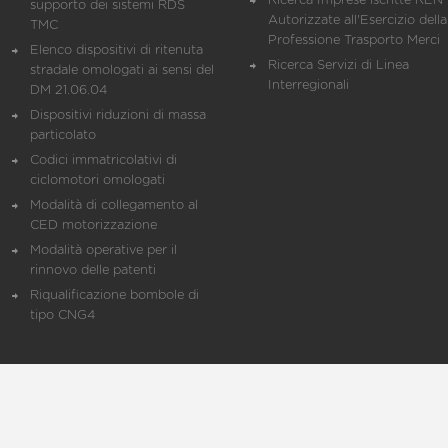
Ricerca Imprese iscritte REN 
supporto dei sistemi RDS
Autorizzate all'Esercizio della
TMC
Professione Trasporto Merci
Elenco dispositivi di ritenuta
Ricerca Servizi di Linea
stradale omologati ai sensi del
Interregionali
DM 21.06.04
Dispositivi riduzioni di massa
particolato
Codici immatricolativi di
ciclomotori omologati
Modalità di collegamento al
CED motorizzazione
Modalità operative per il
rinnovo delle patenti
Riqualificazione bombole di
tipo CNG4