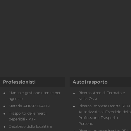
Professionisti
Autotrasporto
Manuale gestione utenze per
Ricerca Aree di Fermata e
agenzie
Nulla Osta
Materia ADR-RID-ADN
Ricerca Imprese Iscritte REN 
Autorizzate all'Esercizio della
Trasporto delle merci
Professione Trasporto
deperibili - ATP
Persone
Database delle località a