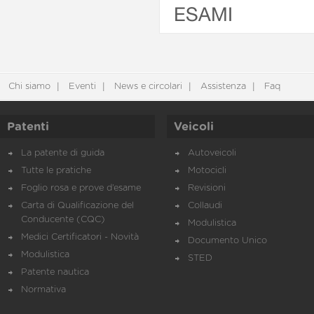
ESAMI
Chi siamo
Eventi
News e circolari
Assistenza
Faq
Patenti
Veicoli
La patente di guida
Autoveicoli
Tutte le pratiche
Motocicli
Foglio rosa e prove d’esame
Revisioni
Carta di Qualificazione del
Collaudi
Conducente (CQC)
Modulistica
Medici Certificatori - Novità
Documento Unico
Modulistica
STED
Patente nautica
Normativa