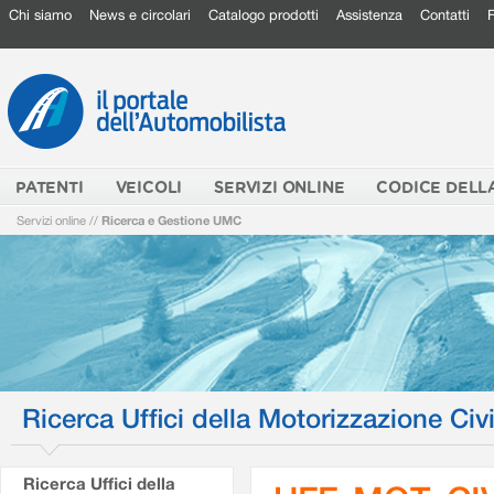
Chi siamo
News e circolari
Catalogo prodotti
Assistenza
Contatti
PATENTI
VEICOLI
SERVIZI ONLINE
CODICE DELL
Servizi online
//
Ricerca e Gestione UMC
Ricerca Uffici della Motorizzazione Civi
Ricerca Uffici della