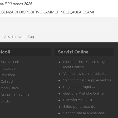
erdì 20 marzo 2026
ESENZA DI DISPOSITIVO JAMMER NELL¿AULA ESAMI
Assistenza
Faq
icoli
Servizi Online
Autoveicoli
Monopattini - Contrassegno
identificativo
Motocicli
Verifica revisioni effettuate
Revisioni
Verifica massa supplementare
Collaudi
Pagamenti PagoPA
Modulistica
Gestione Pratiche Online
Documento Unico
Piattaforma CUDE
STED
Saldo punti patente
Verifica classe ambientale