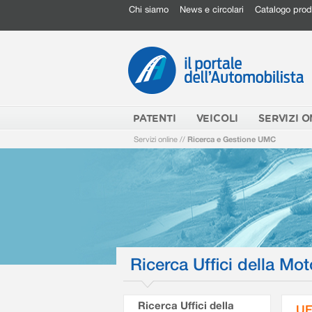
Chi siamo
News e circolari
Catalogo prod
PATENTI
VEICOLI
SERVIZI O
Servizi online
//
Ricerca e Gestione UMC
Ricerca Uffici della Mot
Ricerca Uffici della
UF