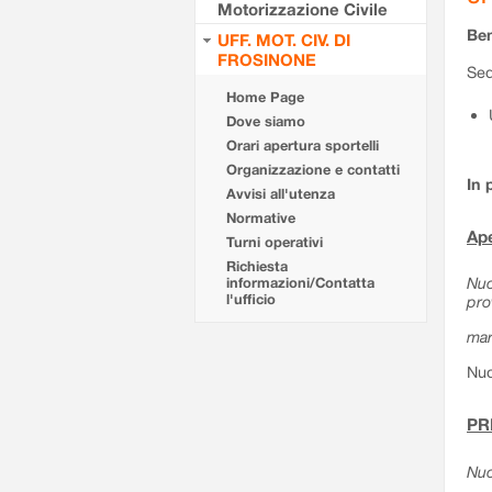
Motorizzazione Civile
Ben
UFF. MOT. CIV. DI
FROSINONE
Sed
Home Page
Dove siamo
Orari apertura sportelli
Organizzazione e contatti
In 
Avvisi all'utenza
Normative
Ape
Turni operativi
Richiesta
Nuo
informazioni/Contatta
l'ufficio
pro
mar
Nuo
PR
Nuo