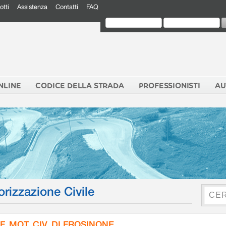
otti
Assistenza
Contatti
FAQ
NLINE
CODICE DELLA STRADA
PROFESSIONISTI
AU
orizzazione Civile
F. MOT. CIV. DI FROSINONE