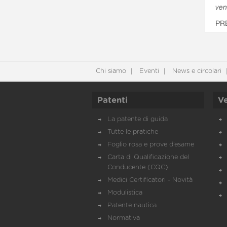
ven
PR
Chi siamo
Eventi
News e circolari
Patenti
Ve
La patente di guida
Tutte le pratiche
Foglio rosa e prove d’esame
Carta di Qualificazione del
Conducente (CQC)
Medici Certificatori - Novità
Modulistica
Patente nautica
Normativa